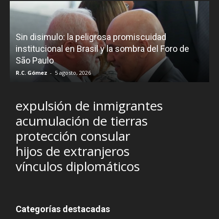
D
Sin disimulo: la peligrosa promiscuidad
p
e
institucional en Brasil y la sombra del Foro de
São Paulo
R.C. Gómez
-
5 agosto, 2026
I
expulsión de inmigrantes
acumulación de tierras
protección consular
hijos de extranjeros
vínculos diplomáticos
Categorías destacadas