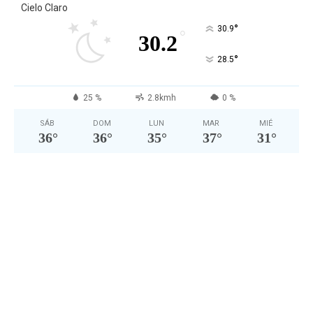
Cielo Claro
°
30.9
°
30.2
°
28.5
25 %
2.8kmh
0 %
SÁB
DOM
LUN
MAR
MIÉ
36
°
36
°
35
°
37
°
31
°