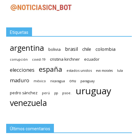
Etiquetas
argentina
brasil
chile
colombia
bolivia
cristina kirchner
ecuador
covid-19
corrupción
españa
elecciones
estados unidos
lula
evo morales
maduro
méxico
onu
nicaragua
paraguay
uruguay
pedro sánchez
psoe.
perú
pp
venezuela
Últimos comentarios