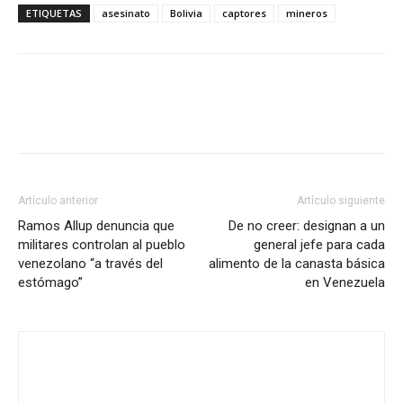
ETIQUETAS
asesinato
Bolivia
captores
mineros
Artículo anterior
Artículo siguiente
Ramos Allup denuncia que
De no creer: designan a un
militares controlan al pueblo
general jefe para cada
venezolano “a través del
alimento de la canasta básica
estómago”
en Venezuela