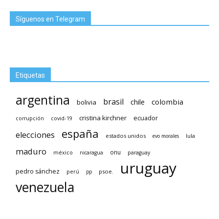
Síguenos en Telegram
Etiquetas
argentina
brasil
chile
colombia
bolivia
cristina kirchner
ecuador
covid-19
corrupción
españa
elecciones
estados unidos
lula
evo morales
maduro
méxico
onu
nicaragua
paraguay
uruguay
pedro sánchez
psoe.
perú
pp
venezuela