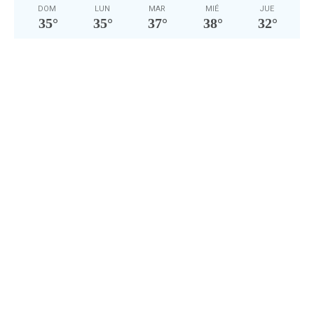
DOM
LUN
MAR
MIÉ
JUE
35
°
35
°
37
°
38
°
32
°