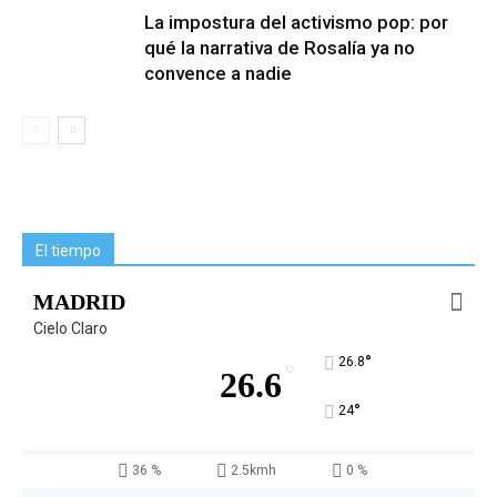
La impostura del activismo pop: por
qué la narrativa de Rosalía ya no
convence a nadie
El tiempo
MADRID
Cielo Claro
°
26.8
°
26.6
°
24
36 %
2.5kmh
0 %