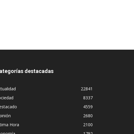
ategorías destacadas
tualidad
22841
ociedad
8337
estacado
4559
pinión
2680
ltima Hora
2100
conomía
1792