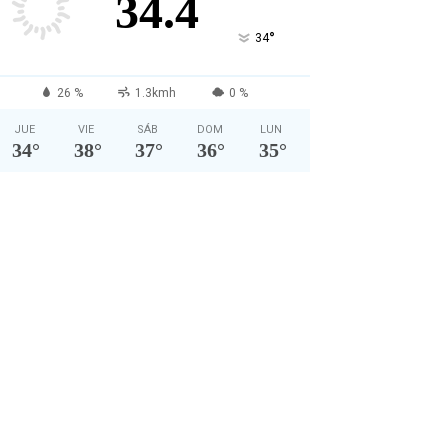
34.4
°
34
26 %
1.3kmh
0 %
JUE
VIE
SÁB
DOM
LUN
34
°
38
°
37
°
36
°
35
°