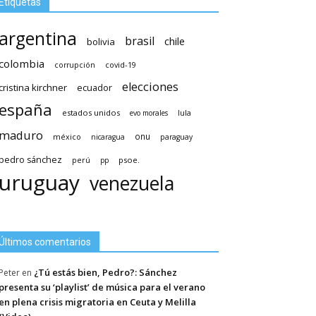
Etiquetas
argentina
brasil
chile
bolivia
colombia
covid-19
corrupción
elecciones
cristina kirchner
ecuador
españa
estados unidos
lula
evo morales
maduro
méxico
onu
nicaragua
paraguay
pedro sánchez
psoe.
perú
pp
uruguay
venezuela
Últimos comentarios
¿Tú estás bien, Pedro?: Sánchez
Peter
en
presenta su ‘playlist’ de música para el verano
en plena crisis migratoria en Ceuta y Melilla