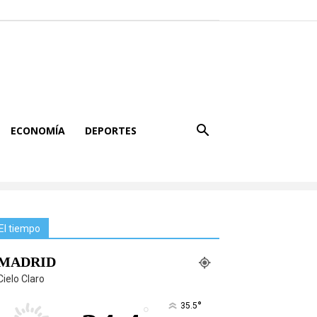
ECONOMÍA
DEPORTES
El tiempo
MADRID
Cielo Claro
°
35.5
°