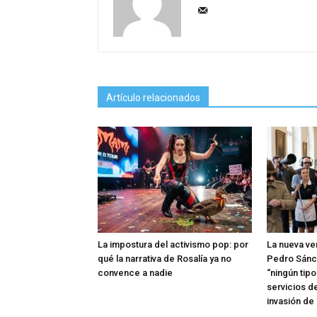
Artículo relacionados
La impostura del activismo pop: por
La nueva ve
qué la narrativa de Rosalía ya no
Pedro Sánc
convence a nadie
“ningún tip
servicios d
invasión de