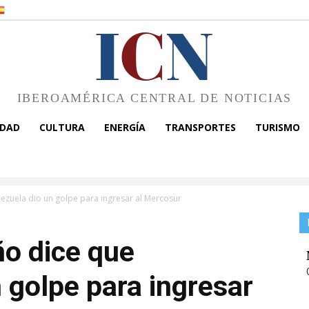
I
C
N
IBEROAMÉRICA CENTRAL DE NOTICIAS
EDAD
CULTURA
ENERGÍA
TRANSPORTES
TURISMO
nezuela dio un golpe para ingresar al Mercosur
ño dice que
 golpe para ingresar