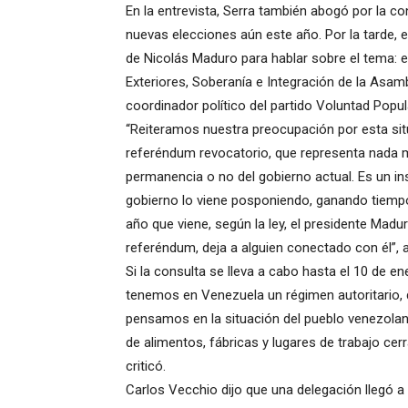
En la entrevista, Serra también abogó por la 
nuevas elecciones aún este año. Por la tarde, 
de Nicolás Maduro para hablar sobre el tema: 
Exteriores, Soberanía e Integración de la Asamb
coordinador político del partido Voluntad Popula
“Reiteramos nuestra preocupación por esta si
referéndum revocatorio, que representa nada m
permanencia o no del gobierno actual. Es un in
gobierno lo viene posponiendo, ganando tiempo
año que viene, según la ley, el presidente Madur
referéndum, deja a alguien conectado con él”, a
Si la consulta se lleva a cabo hasta el 10 de e
tenemos en Venezuela un régimen autoritario, d
pensamos en la situación del pueblo venezolan
de alimentos, fábricas y lugares de trabajo cer
criticó.
Carlos Vecchio dijo que una delegación llegó a 