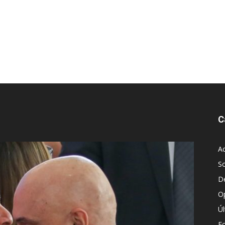
C
Ac
S
D
O
Ú
E