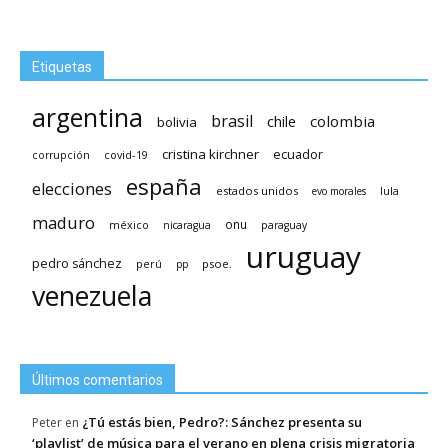
Etiquetas
argentina
brasil
chile
colombia
bolivia
cristina kirchner
ecuador
covid-19
corrupción
españa
elecciones
estados unidos
lula
evo morales
maduro
méxico
onu
nicaragua
paraguay
uruguay
pedro sánchez
psoe.
perú
pp
venezuela
Últimos comentarios
¿Tú estás bien, Pedro?: Sánchez presenta su
Peter
en
‘playlist’ de música para el verano en plena crisis migratoria