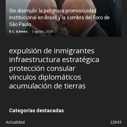
D
Sin disimulo: la peligrosa promiscuidad
p
e
institucional en Brasil y la sombra del Foro de
São Paulo
R.C. Gómez
-
5 agosto, 2026
I
expulsión de inmigrantes
infraestructura estratégica
protección consular
vínculos diplomáticos
acumulación de tierras
Categorías destacadas
Actualidad
22843