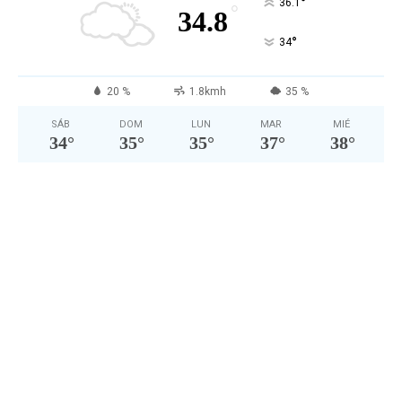
°
36.1
°
34.8
°
34
20 %
1.8kmh
35 %
SÁB
DOM
LUN
MAR
MIÉ
34
°
35
°
35
°
37
°
38
°