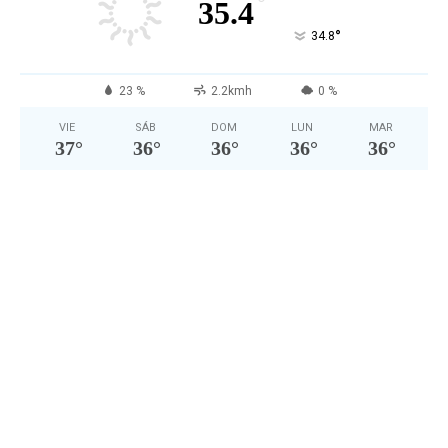
°
35.4
°
34.8
23 %
2.2kmh
0 %
VIE
SÁB
DOM
LUN
MAR
37
°
36
°
36
°
36
°
36
°