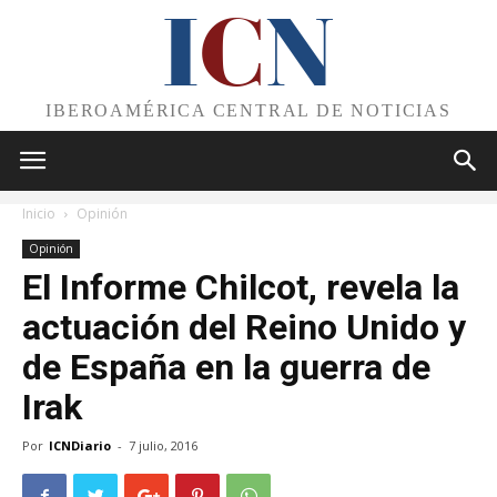
I
C
N
IBEROAMÉRICA CENTRAL DE NOTICIAS
Inicio
Opinión
Opinión
El Informe Chilcot, revela la
actuación del Reino Unido y
de España en la guerra de
Irak
Por
ICNDiario
-
7 julio, 2016