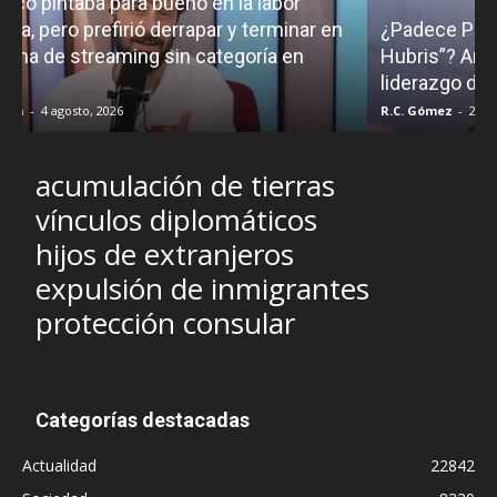
¿Padece Pedro Sánchez el “Síndrome de
Hubris”? Analistas debaten sobre el estilo de
liderazgo del presidente
R.C. Gómez
-
2 agosto, 2026
acumulación de tierras
vínculos diplomáticos
hijos de extranjeros
expulsión de inmigrantes
protección consular
Categorías destacadas
Actualidad
22842