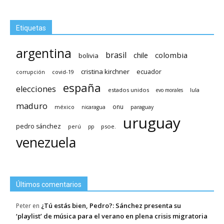
Etiquetas
argentina
brasil
chile
colombia
bolivia
cristina kirchner
ecuador
covid-19
corrupción
españa
elecciones
estados unidos
lula
evo morales
maduro
méxico
onu
nicaragua
paraguay
uruguay
pedro sánchez
psoe.
perú
pp
venezuela
Últimos comentarios
¿Tú estás bien, Pedro?: Sánchez presenta su
Peter
en
‘playlist’ de música para el verano en plena crisis migratoria