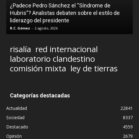
¿Padece Pedro Sánchez el “Síndrome de
C
Hubris”? Analistas debaten sobre el estilo de
c
liderazgo del presidente
R.C. Gómez
-
2 agosto, 2026
M
risalía
red internacional
laboratorio clandestino
comisión mixta
ley de tierras
Categorías destacadas
Actualidad
22841
Sociedad
8337
Destacado
4559
Opinión
2679