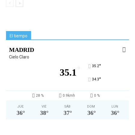
El tiempo
MADRID
Cielo Claro
°
35.2
°
35.1
°
34.3
28 %
0.9kmh
0 %
JUE
VIE
SÁB
DOM
LUN
36
°
38
°
37
°
36
°
36
°