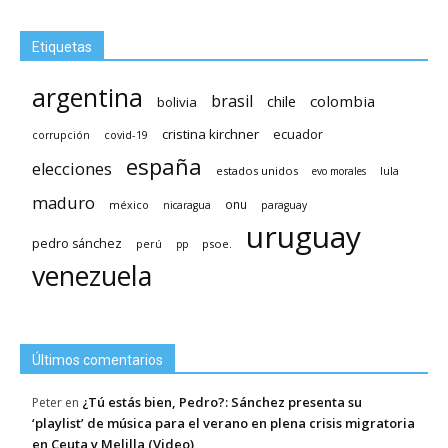
Etiquetas
argentina
brasil
chile
colombia
bolivia
cristina kirchner
ecuador
covid-19
corrupción
españa
elecciones
estados unidos
lula
evo morales
maduro
méxico
onu
nicaragua
paraguay
uruguay
pedro sánchez
psoe.
perú
pp
venezuela
Últimos comentarios
¿Tú estás bien, Pedro?: Sánchez presenta su
Peter
en
‘playlist’ de música para el verano en plena crisis migratoria
en Ceuta y Melilla (Video)