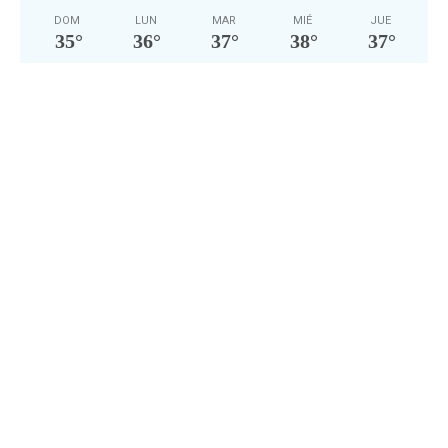
DOM
LUN
MAR
MIÉ
JUE
35
°
36
°
37
°
38
°
37
°