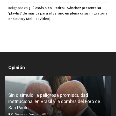
¿Tú estás bien, Pedro?: Sánchez presenta su
Indignado
en
‘playlist’ de música para el verano en plena crisis migratoria
en Ceuta y Melilla (Video)
Opinión
D
Sin disimulo: la peligrosa promiscuidad
p
e
institucional en Brasil y la sombra del Foro de
São Paulo
R.C. Gómez
-
5 agosto, 2026
I