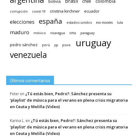
brasil
chile
colombia
bolivia
cristina kirchner
ecuador
covid-19
corrupción
españa
elecciones
estados unidos
lula
evo morales
maduro
méxico
onu
nicaragua
paraguay
uruguay
pedro sánchez
psoe.
perú
pp
venezuela
Últimos comentarios
¿Tú estás bien, Pedro?: Sánchez presenta su
Peter
en
‘playlist’ de música para el verano en plena crisis migratoria
en Ceuta y Melilla (Video)
¿Tú estás bien, Pedro?: Sánchez presenta su
Karina L.
en
‘playlist’ de música para el verano en plena crisis migratoria
en Ceuta y Melilla (Video)