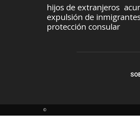
hijos de extranjeros
acum
expulsión de inmigrante
protección consular
SO
©