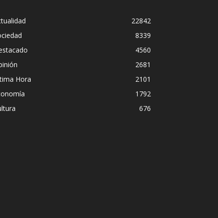
tualidad
22842
ociedad
8339
estacado
4560
pinión
2681
ltima Hora
2101
conomía
1792
ltura
676
Diego Leuc
scuidad institucional en
pero prefi
ão Paulo
streaming
Iñigo Almuena
-
4 a