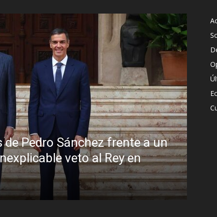
Ac
S
D
O
Ú
E
Cu
un
Sin disimulo: la peligrosa promi
Brasil y la sombra del Foro de S
R.C. Gómez
-
5 agosto, 2026