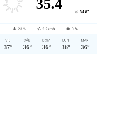
35.4
°
34.8
23 %
2.2kmh
0 %
VIE
SÁB
DOM
LUN
MAR
37
°
36
°
36
°
36
°
36
°