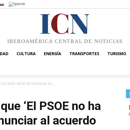
I
C
N
IBEROAMÉRICA CENTRAL DE NOTICIAS
EDAD
CULTURA
ENERGÍA
TRANSPORTES
TURISMO
ha dado señal de renunciar al...
que ‘El PSOE no ha
nunciar al acuerdo