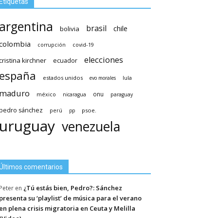
Etiquetas
argentina
brasil
chile
bolivia
colombia
covid-19
corrupción
elecciones
cristina kirchner
ecuador
españa
estados unidos
lula
evo morales
maduro
méxico
onu
nicaragua
paraguay
pedro sánchez
psoe.
perú
pp
uruguay
venezuela
Últimos comentarios
¿Tú estás bien, Pedro?: Sánchez
Peter
en
presenta su ‘playlist’ de música para el verano
en plena crisis migratoria en Ceuta y Melilla