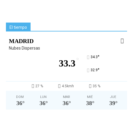
El tiempo
MADRID
Nubes Dispersas
°
34.3
°
33.3
°
32.9
27 %
4.5kmh
35 %
DOM
LUN
MAR
MIÉ
JUE
36
°
36
°
36
°
38
°
39
°