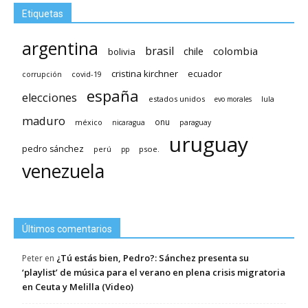
Etiquetas
argentina
brasil
chile
colombia
bolivia
cristina kirchner
ecuador
covid-19
corrupción
españa
elecciones
estados unidos
lula
evo morales
maduro
méxico
onu
nicaragua
paraguay
uruguay
pedro sánchez
psoe.
perú
pp
venezuela
Últimos comentarios
¿Tú estás bien, Pedro?: Sánchez presenta su
Peter
en
‘playlist’ de música para el verano en plena crisis migratoria
en Ceuta y Melilla (Video)