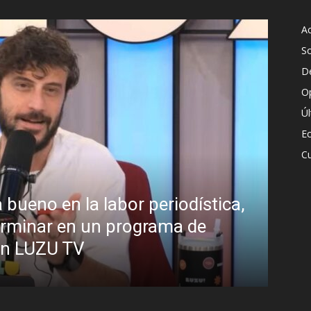
Ac
S
D
O
Ú
E
Cu
riodística,
¿Padece Pedro Sánchez 
ama de
Analistas debaten sobre e
presidente
R.C. Gómez
-
2 agosto, 2026