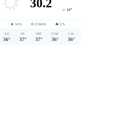
30.2
°
29
34 %
0.5kmh
0 %
JUE
VIE
SÁB
DOM
LUN
36
°
37
°
37
°
36
°
36
°