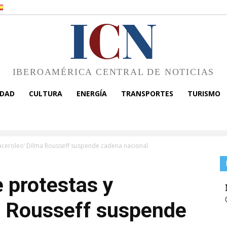
I
C
N
IBEROAMÉRICA CENTRAL DE NOTICIAS
EDAD
CULTURA
ENERGÍA
TRANSPORTES
TURISMO
aceroleo’ Dilma Rousseff suspende cadena nacional
 protestas y
a Rousseff suspende