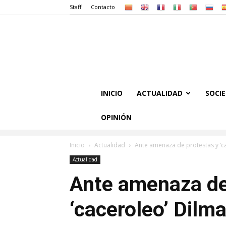
Staff
Contacto
INICIO
ACTUALIDAD
SOCI
OPINIÓN
Inicio
Actualidad
Ante amenaza de protestas y ‘c
Actualidad
Ante amenaza de
‘caceroleo’ Dilm