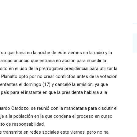
so que haría en la noche de este viernes en la radio y la
daridad anunció que entraría en acción para impedir la
o en el uso de la prerrogativa presidencial para utilizar la
l Planalto optó por no crear conflictos antes de la votación
sentantes el domingo (17) y canceló la emisión, ya que
aís para el instante en que la presidenta hablara a la
uardo Cardozo, se reunió con la mandataria para discutir el
aje a la población en la que condena el proceso en curso
ito de responsabilidad.
e transmite en redes sociales este viernes, pero no ha