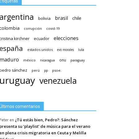
Etiquetas
argentina
brasil
chile
bolivia
colombia
covid-19
corrupción
elecciones
cristina kirchner
ecuador
españa
estados unidos
lula
evo morales
maduro
méxico
onu
nicaragua
paraguay
pedro sánchez
psoe.
perú
pp
uruguay
venezuela
Últimos comentarios
¿Tú estás bien, Pedro?: Sánchez
Peter
en
presenta su ‘playlist’ de música para el verano
en plena crisis migratoria en Ceuta y Melilla