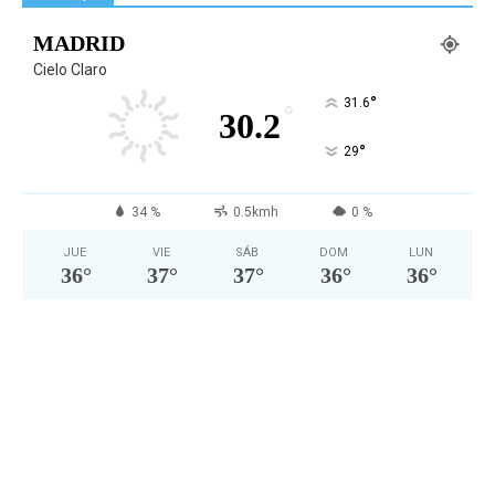
MADRID
Cielo Claro
°
31.6
°
30.2
°
29
34 %
0.5kmh
0 %
JUE
VIE
SÁB
DOM
LUN
36
°
37
°
37
°
36
°
36
°