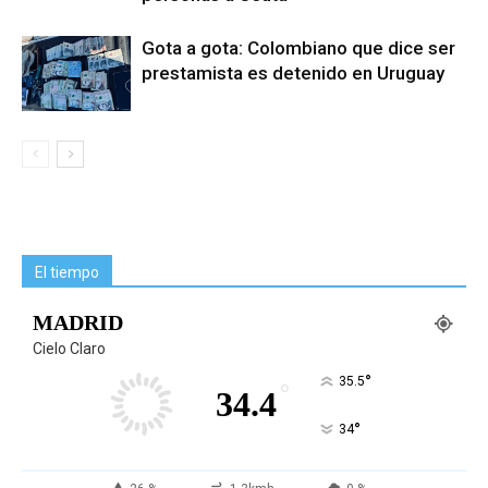
Gota a gota: Colombiano que dice ser
prestamista es detenido en Uruguay
El tiempo
MADRID
Cielo Claro
°
35.5
°
34.4
°
34