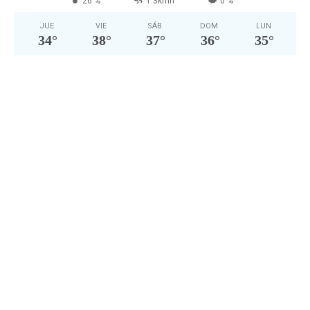
26 %
1.3kmh
0 %
JUE
VIE
SÁB
DOM
LUN
34
°
38
°
37
°
36
°
35
°