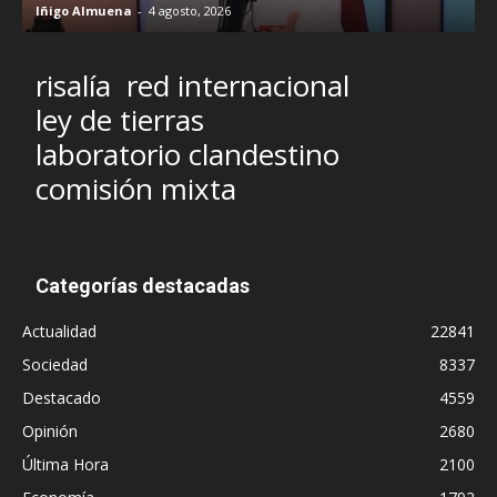
Iñigo Almuena
-
4 agosto, 2026
R
risalía
red internacional
ley de tierras
laboratorio clandestino
comisión mixta
Categorías destacadas
Actualidad
22841
Sociedad
8337
Destacado
4559
Opinión
2680
Última Hora
2100