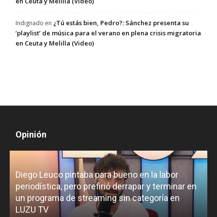
en Ceuta y Melilla (Video)
¿Tú estás bien, Pedro?: Sánchez presenta su
Indignado
en
‘playlist’ de música para el verano en plena crisis migratoria
en Ceuta y Melilla (Video)
Opinión
Diego Leuco pintaba para bueno en la labor
periodística, pero prefirió derrapar y terminar en
un programa de streaming sin categoría en
H
LUZU TV
l