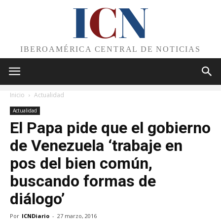
I
C
N
IBEROAMÉRICA CENTRAL DE NOTICIAS
Inicio
Actualidad
Actualidad
El Papa pide que el gobierno
de Venezuela ‘trabaje en
pos del bien común,
buscando formas de
diálogo’
Por
ICNDiario
-
27 marzo, 2016