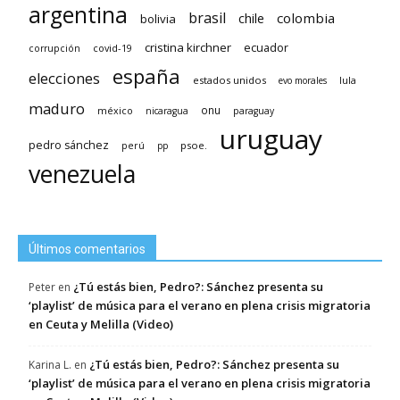
argentina
brasil
chile
colombia
bolivia
cristina kirchner
ecuador
covid-19
corrupción
españa
elecciones
estados unidos
lula
evo morales
maduro
méxico
onu
nicaragua
paraguay
uruguay
pedro sánchez
psoe.
perú
pp
venezuela
Últimos comentarios
¿Tú estás bien, Pedro?: Sánchez presenta su
Peter
en
‘playlist’ de música para el verano en plena crisis migratoria
en Ceuta y Melilla (Video)
¿Tú estás bien, Pedro?: Sánchez presenta su
Karina L.
en
‘playlist’ de música para el verano en plena crisis migratoria