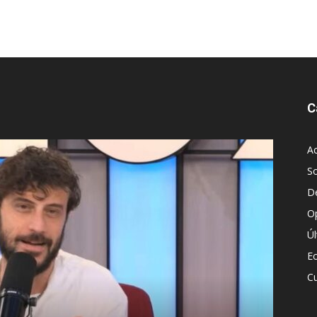
C
Ac
S
D
O
Ú
E
Cu