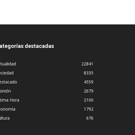
ategorías destacadas
tualidad
22841
ociedad
8335
estacado
4559
pinión
2679
ltima Hora
2100
conomía
1792
ltura
676