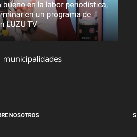
ca,
¿Padece Pedro Sánchez el “Sínd
Analistas debaten sobre el estilo
presidente
R.C. Gómez
-
2 agosto, 2026
municipalidades
BRE NOSOTROS
S