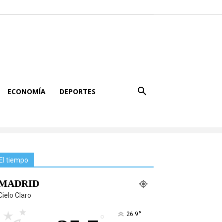
ECONOMÍA
DEPORTES
El tiempo
MADRID
Cielo Claro
°
26.9
°