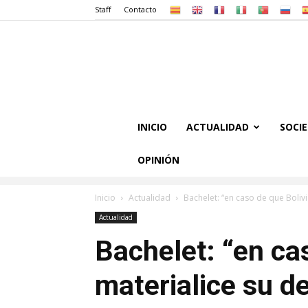
Staff
Contacto
INICIO
ACTUALIDAD
SOCI
OPINIÓN
Inicio
Actualidad
Bachelet: “en caso de que Bolivi
Actualidad
Bachelet: “en ca
materialice su d