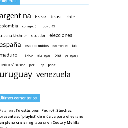
Etiquetas
argentina
brasil
chile
bolivia
colombia
covid-19
corrupción
elecciones
cristina kirchner
ecuador
españa
estados unidos
lula
evo morales
maduro
méxico
onu
nicaragua
paraguay
pedro sánchez
psoe.
perú
pp
uruguay
venezuela
Últimos comentarios
¿Tú estás bien, Pedro?: Sánchez
Peter
en
presenta su ‘playlist’ de música para el verano
en plena crisis migratoria en Ceuta y Melilla