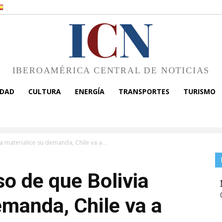
I
C
N
IBEROAMÉRICA CENTRAL DE NOTICIAS
EDAD
CULTURA
ENERGÍA
TRANSPORTES
TURISMO
a materialice su demanda, Chile va a...
so de que Bolivia
emanda, Chile va a