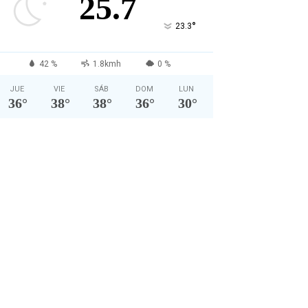
25.7
°
23.3
42 %
1.8kmh
0 %
JUE
VIE
SÁB
DOM
LUN
36
°
38
°
38
°
36
°
30
°