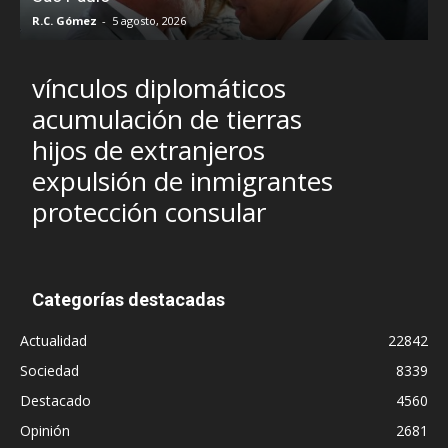
R.C. Gómez
-
5 agosto, 2026
I
vínculos diplomáticos
acumulación de tierras
hijos de extranjeros
expulsión de inmigrantes
protección consular
Categorías destacadas
Actualidad
22842
Sociedad
8339
Destacado
4560
Opinión
2681