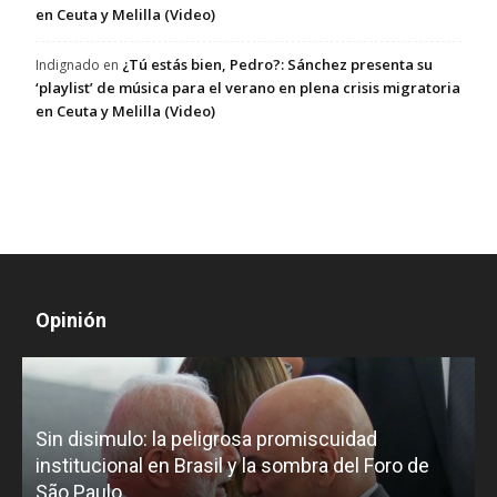
en Ceuta y Melilla (Video)
¿Tú estás bien, Pedro?: Sánchez presenta su
Indignado
en
‘playlist’ de música para el verano en plena crisis migratoria
en Ceuta y Melilla (Video)
Opinión
D
Sin disimulo: la peligrosa promiscuidad
p
e
institucional en Brasil y la sombra del Foro de
São Paulo