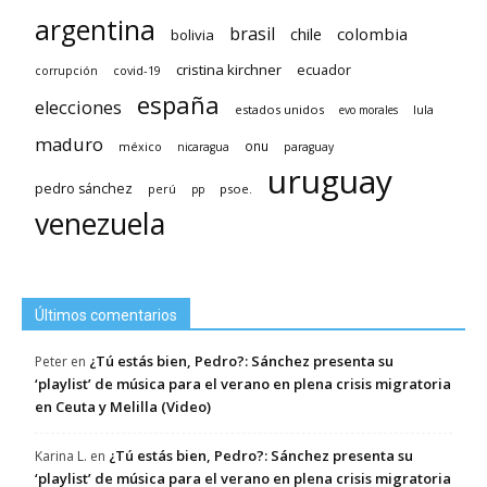
argentina
brasil
chile
colombia
bolivia
cristina kirchner
ecuador
covid-19
corrupción
españa
elecciones
estados unidos
lula
evo morales
maduro
méxico
onu
nicaragua
paraguay
uruguay
pedro sánchez
psoe.
perú
pp
venezuela
Últimos comentarios
¿Tú estás bien, Pedro?: Sánchez presenta su
Peter
en
‘playlist’ de música para el verano en plena crisis migratoria
en Ceuta y Melilla (Video)
¿Tú estás bien, Pedro?: Sánchez presenta su
Karina L.
en
‘playlist’ de música para el verano en plena crisis migratoria