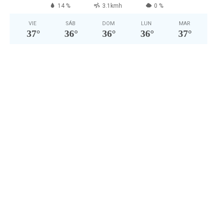
14 %
3.1kmh
0 %
VIE
SÁB
DOM
LUN
MAR
37
°
36
°
36
°
36
°
37
°