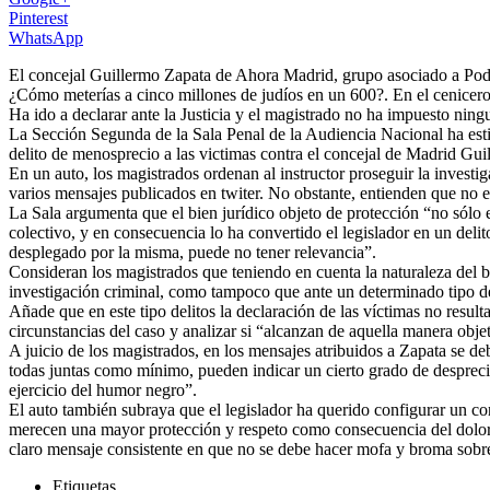
Pinterest
WhatsApp
El concejal Guillermo Zapata de Ahora Madrid, grupo asociado a Podem
¿Cómo meterías a cinco millones de judíos en un 600?. En el cenicero”
Ha ido a declarar ante la Justicia y el magistrado no ha impuesto ning
La Sección Segunda de la Sala Penal de la Audiencia Nacional ha estim
delito de menosprecio a las victimas contra el concejal de Madrid Gui
En un auto, los magistrados ordenan al instructor proseguir la investig
varios mensajes publicados en twiter. No obstante, entienden que no es n
La Sala argumenta que el bien jurídico objeto de protección “no sólo e
colectivo, y en consecuencia lo ha convertido el legislador en un deli
desplegado por la misma, puede no tener relevancia”.
Consideran los magistrados que teniendo en cuenta la naturaleza del b
investigación criminal, como tampoco que ante un determinado tipo de
Añade que en este tipo delitos la declaración de las víctimas no resu
circunstancias del caso y analizar si “alcanzan de aquella manera objet
A juicio de los magistrados, en los mensajes atribuidos a Zapata se d
todas juntas como mínimo, pueden indicar un cierto grado de desprecio 
ejercicio del humor negro”.
El auto también subraya que el legislador ha querido configurar un con
merecen una mayor protección y respeto como consecuencia del dolor q
claro mensaje consistente en que no se debe hacer mofa y broma sobre 
Etiquetas