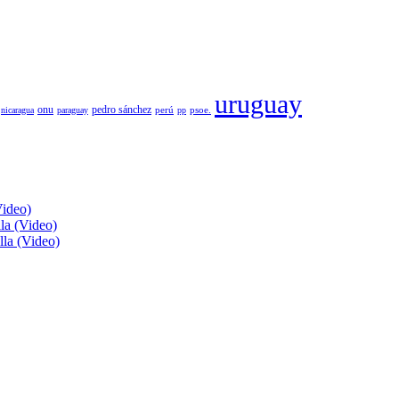
uruguay
pedro sánchez
onu
psoe.
nicaragua
paraguay
perú
pp
Video)
lla (Video)
lla (Video)