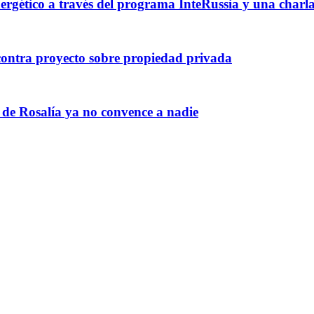
nergético a través del programa InteRussia y una charl
ontra proyecto sobre propiedad privada
 de Rosalía ya no convence a nadie