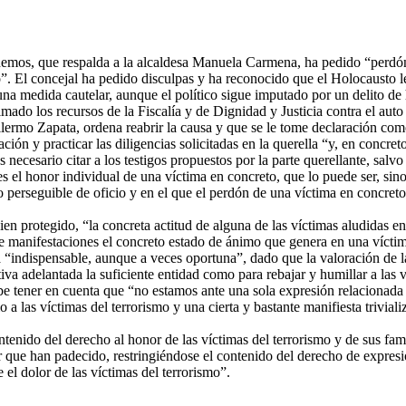
os, que respalda a la alcaldesa Manuela Carmena, ha pedido “perdón” p
. El concejal ha pedido disculpas y ha reconocido que el Holocausto le
una medida cautelar, aunque el político sigue imputado por un delito de 
ado los recursos de la Fiscalía y de Dignidad y Justicia contra el auto
llermo Zapata, ordena reabrir la causa y que se le tome declaración co
ación y practicar las diligencias solicitadas en la querella “y, en concr
ecesario citar a los testigos propuestos por la parte querellante, salvo 
s el honor individual de una víctima en concreto, que lo puede ser, sino
to perseguible de oficio y en el que el perdón de una víctima en concret
ien protegido, “la concreta actitud de alguna de las víctimas aludidas e
 manifestaciones el concreto estado de ánimo que genera en una víctima
lta “indispensable, aunque a veces oportuna”, dado que la valoración de
iva adelantada la suficiente entidad como para rebajar y humillar a las v
ebe tener en cuenta que “no estamos ante una sola expresión relacionada 
a las víctimas del terrorismo y una cierta y bastante manifiesta trivial
tenido del derecho al honor de las víctimas del terrorismo y de sus fam
ue han padecido, restringiéndose el contenido del derecho de expresión
el dolor de las víctimas del terrorismo”.