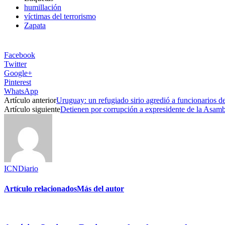
humillación
víctimas del terrorismo
Zapata
Facebook
Twitter
Google+
Pinterest
WhatsApp
Artículo anterior
Uruguay: un refugiado sirio agredió a funcionarios de
Artículo siguiente
Detienen por corrupción a expresidente de la Asa
ICNDiario
Artículo relacionados
Más del autor