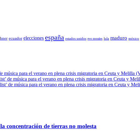
españa
elecciones
maduro
chner
ecuador
estados unidos
lula
méxico
evo morales
de música para el verano en plena crisis migratoria en Ceuta y Melilla (
ist’ de música para el verano en plena crisis migratoria en Ceuta y Meli
ist’ de música para el verano en plena crisis migratoria en Ceuta y Meli
la concentración de tierras no molesta