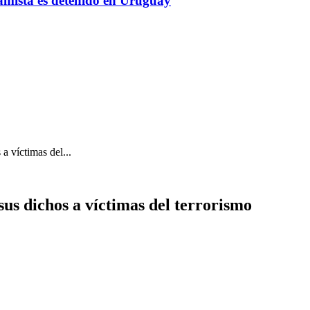
amista es detenido en Uruguay
a víctimas del...
us dichos a víctimas del terrorismo