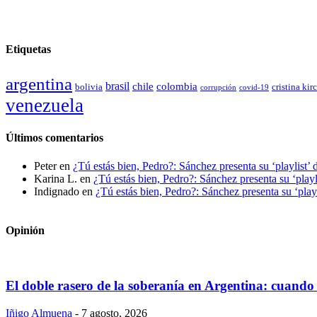
Etiquetas
argentina
brasil
chile
colombia
bolivia
cristina kir
covid-19
corrupción
venezuela
Últimos comentarios
Peter
en
¿Tú estás bien, Pedro?: Sánchez presenta su ‘playlist’ 
Karina L.
en
¿Tú estás bien, Pedro?: Sánchez presenta su ‘playl
Indignado
en
¿Tú estás bien, Pedro?: Sánchez presenta su ‘playl
Opinión
El doble rasero de la soberanía en Argentina: cuando 
Iñigo Almuena
-
7 agosto, 2026