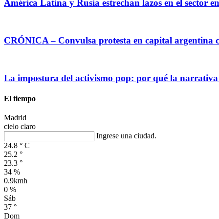
América Latina y Rusia estrechan lazos en el sector e
CRÓNICA – Convulsa protesta en capital argentina c
La impostura del activismo pop: por qué la narrativa
El tiempo
Madrid
cielo claro
Ingrese una ciudad.
24.8
°
C
25.2
°
23.3
°
34 %
0.9kmh
0 %
Sáb
37
°
Dom