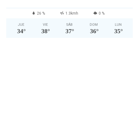
26 %
1.3kmh
0 %
JUE
VIE
SÁB
DOM
LUN
34
°
38
°
37
°
36
°
35
°