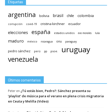
Etiquetas
argentina
brasil
chile
colombia
bolivia
cristina kirchner
ecuador
covid-19
corrupción
españa
elecciones
estados unidos
lula
evo morales
maduro
méxico
onu
nicaragua
paraguay
uruguay
pedro sánchez
psoe.
perú
pp
venezuela
Últimos comentarios
¿Tú estás bien, Pedro?: Sánchez presenta su
Peter
en
‘playlist’ de música para el verano en plena crisis migratoria
en Ceuta y Melilla (Video)