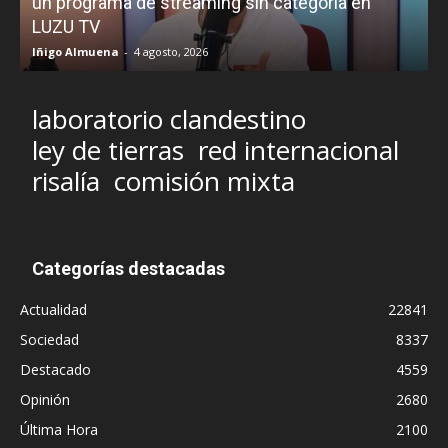
un programa de streaming sin categoría en
H
LUZU TV
l
Iñigo Almuena
-
4 agosto, 2026
R
laboratorio clandestino
ley de tierras
red internacional
risalía
comisión mixta
Categorías destacadas
Actualidad
22841
Sociedad
8337
Destacado
4559
Opinión
2680
Última Hora
2100