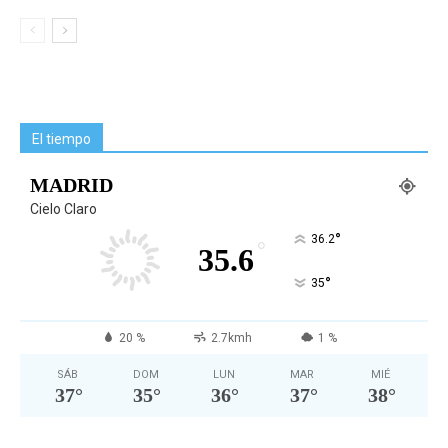
El tiempo
MADRID
Cielo Claro
°
36.2
°
35.6
°
35
20 %
2.7kmh
1 %
SÁB
DOM
LUN
MAR
MIÉ
37
°
35
°
36
°
37
°
38
°