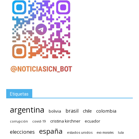
Etiquetas
argentina
brasil
chile
colombia
bolivia
cristina kirchner
ecuador
covid-19
corrupción
españa
elecciones
estados unidos
lula
evo morales