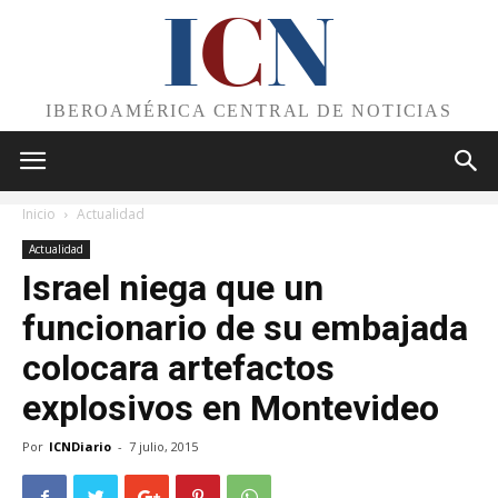
I
C
N
IBEROAMÉRICA CENTRAL DE NOTICIAS
Inicio
Actualidad
Actualidad
Israel niega que un
funcionario de su embajada
colocara artefactos
explosivos en Montevideo
Por
ICNDiario
-
7 julio, 2015