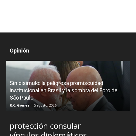
Opinión
D
Sin disimulo: la peligrosa promiscuidad
p
e
institucional en Brasil y la sombra del Foro de
São Paulo
R.C. Gómez
-
5 agosto, 2026
I
protección consular
vínculos diplomáticos