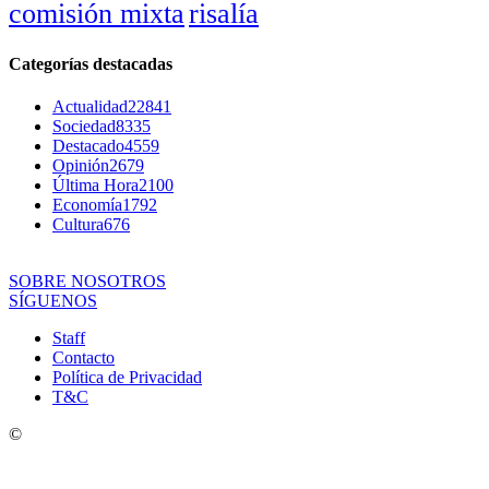
comisión mixta
risalía
Categorías destacadas
Actualidad
22841
Sociedad
8335
Destacado
4559
Opinión
2679
Última Hora
2100
Economía
1792
Cultura
676
SOBRE NOSOTROS
SÍGUENOS
Staff
Contacto
Política de Privacidad
T&C
©