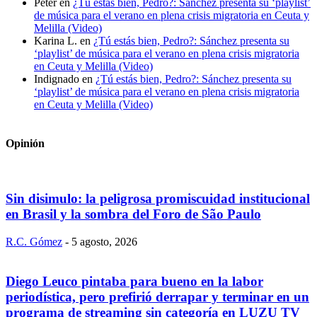
Peter
en
¿Tú estás bien, Pedro?: Sánchez presenta su ‘playlist’
de música para el verano en plena crisis migratoria en Ceuta y
Melilla (Video)
Karina L.
en
¿Tú estás bien, Pedro?: Sánchez presenta su
‘playlist’ de música para el verano en plena crisis migratoria
en Ceuta y Melilla (Video)
Indignado
en
¿Tú estás bien, Pedro?: Sánchez presenta su
‘playlist’ de música para el verano en plena crisis migratoria
en Ceuta y Melilla (Video)
Opinión
Sin disimulo: la peligrosa promiscuidad institucional
en Brasil y la sombra del Foro de São Paulo
R.C. Gómez
-
5 agosto, 2026
Diego Leuco pintaba para bueno en la labor
periodística, pero prefirió derrapar y terminar en un
programa de streaming sin categoría en LUZU TV