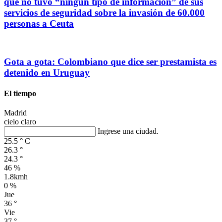
que no tuvo “ningún tipo de información” de sus
servicios de seguridad sobre la invasión de 60.000
personas a Ceuta
Gota a gota: Colombiano que dice ser prestamista es
detenido en Uruguay
El tiempo
Madrid
cielo claro
Ingrese una ciudad.
25.5
°
C
26.3
°
24.3
°
46 %
1.8kmh
0 %
Jue
36
°
Vie
37
°