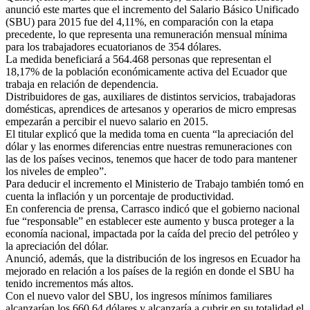
anunció este martes que el incremento del Salario Básico Unificado
(SBU) para 2015 fue del 4,11%, en comparación con la etapa
precedente, lo que representa una remuneración mensual mínima
para los trabajadores ecuatorianos de 354 dólares.
La medida beneficiará a 564.468 personas que representan el
18,17% de la población económicamente activa del Ecuador que
trabaja en relación de dependencia.
Distribuidores de gas, auxiliares de distintos servicios, trabajadoras
domésticas, aprendices de artesanos y operarios de micro empresas
empezarán a percibir el nuevo salario en 2015.
El titular explicó que la medida toma en cuenta “la apreciación del
dólar y las enormes diferencias entre nuestras remuneraciones con
las de los países vecinos, tenemos que hacer de todo para mantener
los niveles de empleo”.
Para deducir el incremento el Ministerio de Trabajo también tomó en
cuenta la inflación y un porcentaje de productividad.
En conferencia de prensa, Carrasco indicó que el gobierno nacional
fue “responsable” en establecer este aumento y busca proteger a la
economía nacional, impactada por la caída del precio del petróleo y
la apreciación del dólar.
Anunció, además, que la distribución de los ingresos en Ecuador ha
mejorado en relación a los países de la región en donde el SBU ha
tenido incrementos más altos.
Con el nuevo valor del SBU, los ingresos mínimos familiares
alcanzarían los 660,64 dólares y alcanzaría a cubrir en su totalidad el