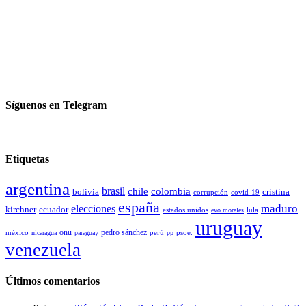
Síguenos en Telegram
Etiquetas
argentina
brasil
chile
colombia
bolivia
cristina
covid-19
corrupción
españa
elecciones
maduro
kirchner
ecuador
estados unidos
lula
evo morales
uruguay
pedro sánchez
méxico
onu
psoe.
nicaragua
paraguay
perú
pp
venezuela
Últimos comentarios