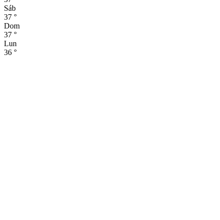
Sáb
37
°
Dom
37
°
Lun
36
°