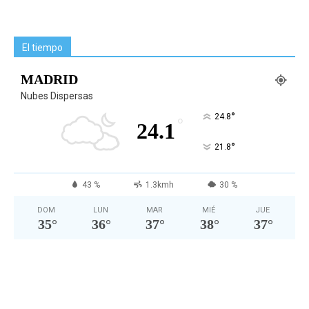
El tiempo
MADRID
Nubes Dispersas
°
24.8
°
24.1
°
21.8
43 %
1.3kmh
30 %
DOM
LUN
MAR
MIÉ
JUE
35
°
36
°
37
°
38
°
37
°