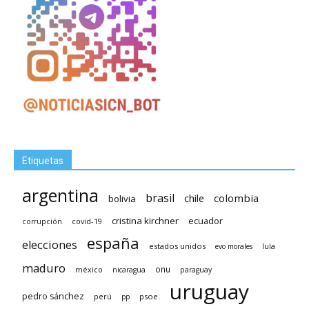
Etiquetas
argentina
brasil
chile
colombia
bolivia
cristina kirchner
ecuador
covid-19
corrupción
españa
elecciones
estados unidos
lula
evo morales
maduro
méxico
onu
nicaragua
paraguay
uruguay
pedro sánchez
psoe.
perú
pp