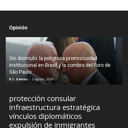
Opinión
D
Sin disimulo: la peligrosa promiscuidad
p
e
institucional en Brasil y la sombra del Foro de
São Paulo
R.C. Gómez
-
5 agosto, 2026
I
protección consular
infraestructura estratégica
vínculos diplomáticos
expulsión de inmigrantes