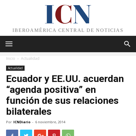
I
C
N
IBEROAMÉRICA CENTRAL DE NOTICIAS
Inicio
Actualidad
Actualidad
Ecuador y EE.UU. acuerdan
“agenda positiva” en
función de sus relaciones
bilaterales
Por
ICNDiario
-
6 noviembre, 2014