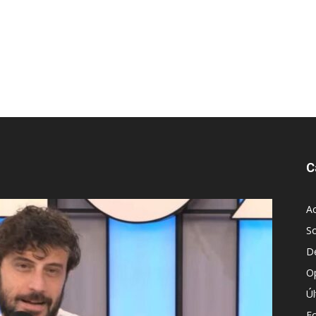
C
Ac
S
D
O
Ú
E