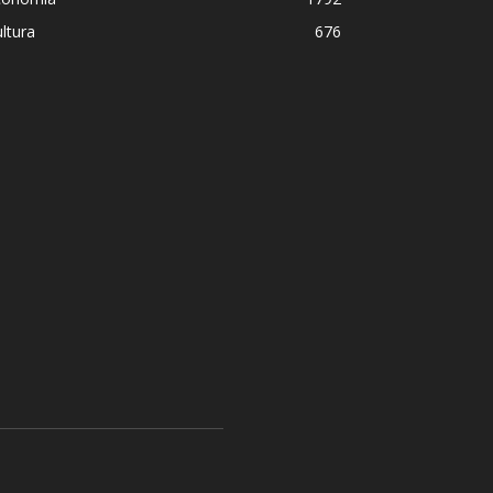
ltura
676
Ceuta, una ciudad sitiada po
blinda ante la inacción de 
María Inés Vivas
-
1 agosto, 2026