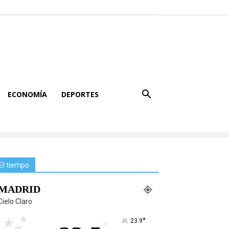
ECONOMÍA
DEPORTES
El tiempo
MADRID
Cielo Claro
°
23.9
°