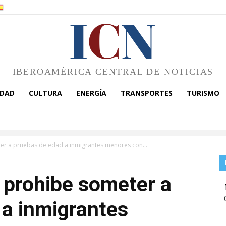
I
C
N
IBEROAMÉRICA CENTRAL DE NOTICIAS
EDAD
CULTURA
ENERGÍA
TRANSPORTES
TURISMO
er a pruebas de edad a inmigrantes menores con...
 prohibe someter a
 a inmigrantes