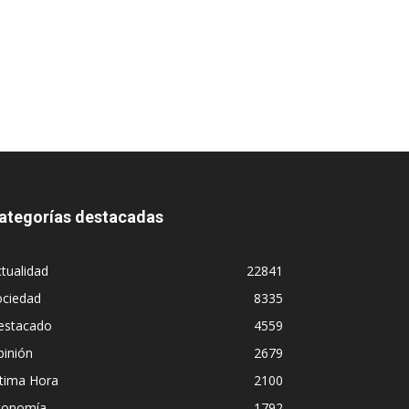
ategorías destacadas
tualidad
22841
ociedad
8335
estacado
4559
pinión
2679
ltima Hora
2100
conomía
1792