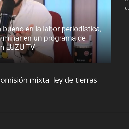
Cu
dro Sánchez el “Síndrome de Hubris”?
ebaten sobre el estilo de liderazgo del
, 2026
comisión mixta
ley de tierras