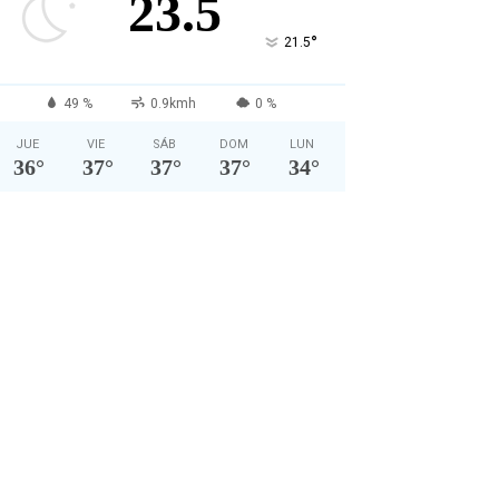
23.5
°
21.5
49 %
0.9kmh
0 %
JUE
VIE
SÁB
DOM
LUN
36
°
37
°
37
°
37
°
34
°