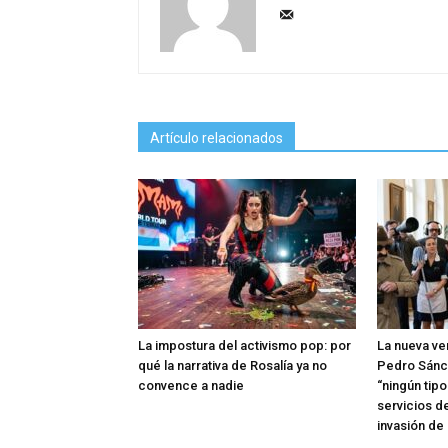
Artículo relacionados
La impostura del activismo pop: por
La nueva ve
qué la narrativa de Rosalía ya no
Pedro Sánc
convence a nadie
“ningún tip
servicios d
invasión de