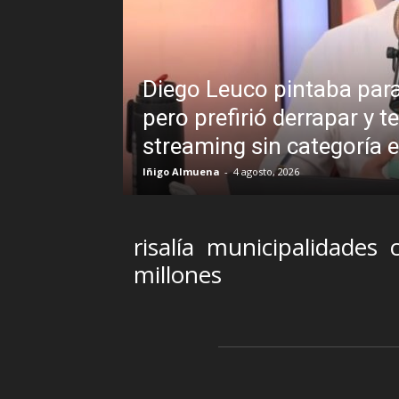
n la labor periodística,
¿Padece Pe
r en un programa de
Analistas d
U TV
presidente
R.C. Gómez
-
2 agosto
risalía
municipalidades
millones