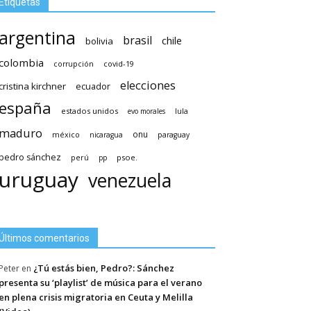
Etiquetas
argentina
brasil
chile
bolivia
colombia
covid-19
corrupción
elecciones
cristina kirchner
ecuador
españa
estados unidos
lula
evo morales
maduro
méxico
onu
nicaragua
paraguay
pedro sánchez
psoe.
perú
pp
uruguay
venezuela
Últimos comentarios
¿Tú estás bien, Pedro?: Sánchez
Peter
en
presenta su ‘playlist’ de música para el verano
en plena crisis migratoria en Ceuta y Melilla