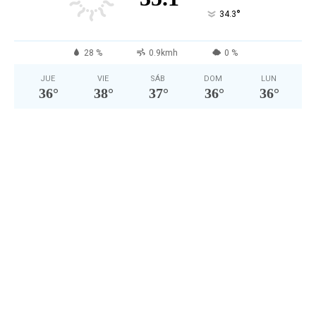
°
34.3
28 %
0.9kmh
0 %
JUE
VIE
SÁB
DOM
LUN
36
°
38
°
37
°
36
°
36
°