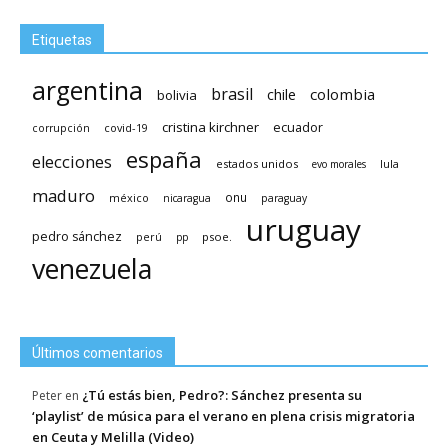
Etiquetas
argentina
brasil
chile
colombia
bolivia
cristina kirchner
ecuador
covid-19
corrupción
españa
elecciones
estados unidos
lula
evo morales
maduro
méxico
onu
nicaragua
paraguay
uruguay
pedro sánchez
psoe.
perú
pp
venezuela
Últimos comentarios
¿Tú estás bien, Pedro?: Sánchez presenta su
Peter
en
‘playlist’ de música para el verano en plena crisis migratoria
en Ceuta y Melilla (Video)