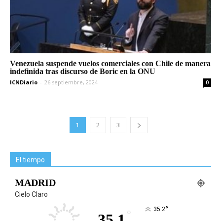
Venezuela suspende vuelos comerciales con Chile de manera
indefinida tras discurso de Boric en la ONU
ICNDiario
-
26 septiembre, 2024
0
1
2
3
El tiempo
MADRID
Cielo Claro
°
35.2
°
35.1