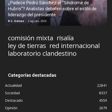
¿Padece Pedro Sánchez el “Síndrome de
C
Hubris”? Analistas debaten sobre el estilo de
c
liderazgo del presidente
R.C. Gómez
-
2 agosto, 2026
M
comisión mixta
risalía
ley de tierras
red internacional
laboratorio clandestino
Categorías destacadas
Actualidad
22841
Sociedad
8337
Destacado
4559
Opinión
2679