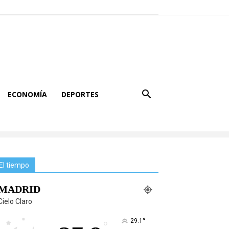
ECONOMÍA
DEPORTES
El tiempo
MADRID
Cielo Claro
°
29.1
°