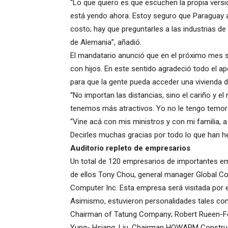
“Lo que quiero es que escuchen la propia vers
está yendo ahora. Estoy seguro que Paraguay a
costo; hay que preguntarles a las industrias d
de Alemania”, añadió.
El mandatario anunció que en el próximo mes s
con hijos. En este sentido agradeció todo el a
para que la gente pueda acceder una vivienda d
“No importan las distancias, sino el cariño y 
tenemos más atractivos. Yo no le tengo temor a
“Vine acá con mis ministros y con mi familia, a 
Decirles muchas gracias por todo lo que han he
Auditorio repleto de empresarios
Un total de 120 empresarios de importantes em
de ellos Tony Chou, general manager Global Con
Computer Inc. Esta empresa será visitada por e
Asimismo, estuvieron personalidades tales com
Chairman of Tatung Company; Robert Rueen-Fe
Yung- Hsiang, Liu, Chairman HOWARM Constructi