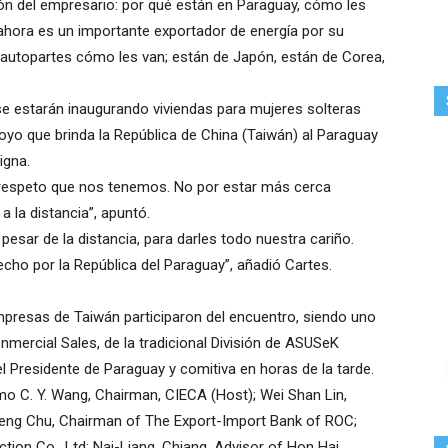
ión del empresario: por qué están en Paraguay, cómo les
hora es un importante exportador de energía por su
e autopartes cómo les van; están de Japón, están de Corea,
e estarán inaugurando viviendas para mujeres solteras
poyo que brinda la República de China (Taiwán) al Paraguay
igna.
el respeto que nos tenemos. No por estar más cerca
 la distancia”, apuntó.
pesar de la distancia, para darles todo nuestra cariño.
cho por la República del Paraguay”, añadió Cartes.
presas de Taiwán participaron del encuentro, siendo uno
mercial Sales, de la tradicional División de ASUSeK
l Presidente de Paraguay y comitiva en horas de la tarde.
o C. Y. Wang, Chairman, CIECA (Host); Wei Shan Lin,
ng Chu, Chairman of The Export-Import Bank of ROC;
on Co., Ltd; Nai-Liang, Chiang, Advisor of Hon Hai