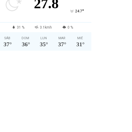
27.8
°
24.7
31 %
3.1kmh
0 %
SÁB
DOM
LUN
MAR
MIÉ
37
°
36
°
35
°
37
°
31
°