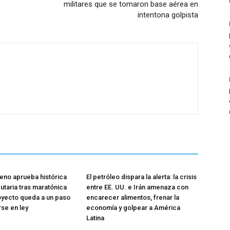
militares que se tomaron base aérea en
intentona golpista
eno aprueba histórica
El petróleo dispara la alerta: la crisis
utaria tras maratónica
entre EE. UU. e Irán amenaza con
oyecto queda a un paso
encarecer alimentos, frenar la
rse en ley
economía y golpear a América
Latina