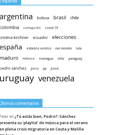
Etiquetas
argentina
brasil
chile
bolivia
colombia
covid-19
corrupción
elecciones
cristina kirchner
ecuador
españa
estados unidos
lula
evo morales
maduro
méxico
onu
nicaragua
paraguay
pedro sánchez
psoe.
perú
pp
uruguay
venezuela
Últimos comentarios
¿Tú estás bien, Pedro?: Sánchez
Peter
en
presenta su ‘playlist’ de música para el verano
en plena crisis migratoria en Ceuta y Melilla