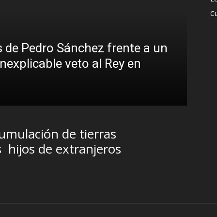
Cu
 de Pedro Sánchez frente a un
inexplicable veto al Rey en
Sin
Bra
R.C. G
umulación de tierras
s
hijos de extranjeros