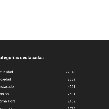
ategorías destacadas
tualidad
22843
ociedad
8339
estacado
4561
pinión
2681
ltima Hora
2102
conomía
1792