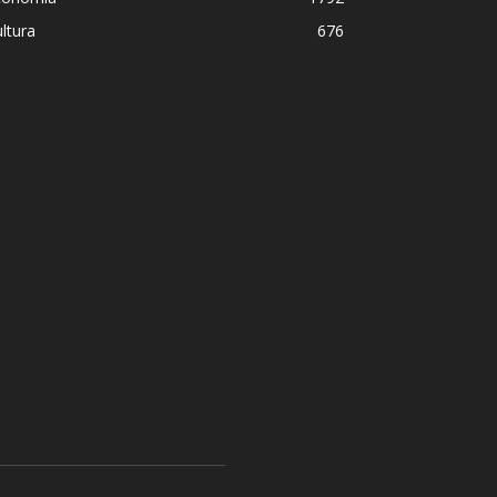
ltura
676
 disimulo: la peligrosa promiscuidad ins
sil y la sombra del Foro de São Paulo
ómez
-
5 agosto, 2026