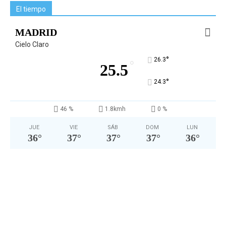
El tiempo
MADRID
Cielo Claro
°
26.3
°
25.5
°
24.3
46 %
1.8kmh
0 %
JUE
VIE
SÁB
DOM
LUN
36
°
37
°
37
°
37
°
36
°