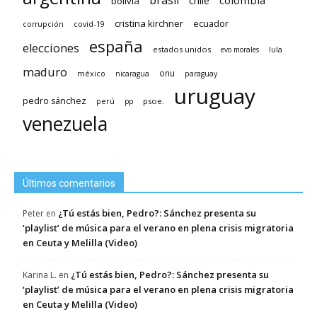
brasil
chile
colombia
bolivia
cristina kirchner
ecuador
covid-19
corrupción
españa
elecciones
estados unidos
lula
evo morales
maduro
méxico
onu
nicaragua
paraguay
uruguay
pedro sánchez
psoe.
perú
pp
venezuela
Últimos comentarios
¿Tú estás bien, Pedro?: Sánchez presenta su
Peter
en
‘playlist’ de música para el verano en plena crisis migratoria
en Ceuta y Melilla (Video)
¿Tú estás bien, Pedro?: Sánchez presenta su
Karina L.
en
‘playlist’ de música para el verano en plena crisis migratoria
en Ceuta y Melilla (Video)