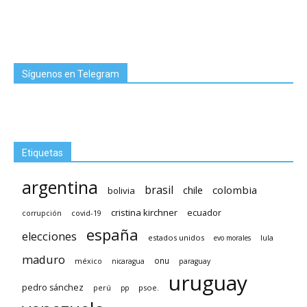
Síguenos en Telegram
Etiquetas
argentina
brasil
chile
colombia
bolivia
cristina kirchner
ecuador
covid-19
corrupción
españa
elecciones
estados unidos
lula
evo morales
maduro
méxico
onu
nicaragua
paraguay
uruguay
pedro sánchez
psoe.
perú
pp