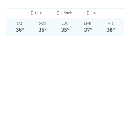
18 %
2.7kmh
0 %
SÁB
DOM
LUN
MAR
MIÉ
36
°
35
°
35
°
37
°
38
°