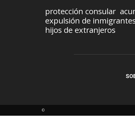
protección consular
acum
expulsión de inmigrante
hijos de extranjeros
SO
©