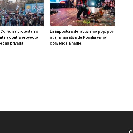
Convulsa protesta en
La impostura del activismo pop: por
entina contra proyecto
qué la narrativa de Rosalía ya no
iedad privada
convence a nadie
C