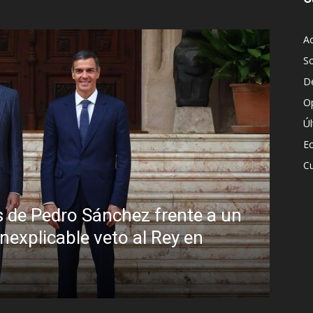
Ac
S
D
O
Ú
E
Cu
Sin disimulo: la peligrosa promiscuid
Brasil y la sombra del Foro de São P
R.C. Gómez
-
5 agosto, 2026