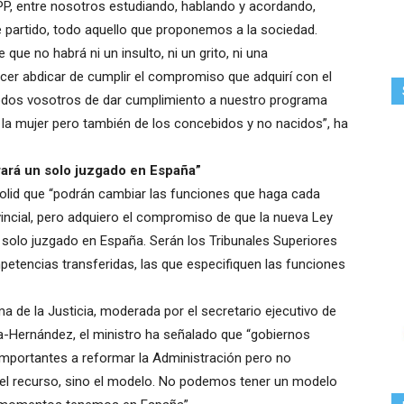
P, entre nosotros estudiando, hablando y acordando,
artido, todo aquello que proponemos a la sociedad.
ue no habrá ni un insulto, ni un grito, ni una
acer abdicar de cumplir el compromiso que adquirí con el
 todos vosotros de dar cumplimiento a nuestro programa
e la mujer pero también de los concebidos y no nacidos”, ha
ará un solo juzgado en España”
dolid que “podrán cambiar las funciones que haga cada
vincial, pero adquiero el compromiso de que la nueva Ley
 solo juzgado en España. Serán los Tribunales Superiores
etencias transferidas, las que especifiquen las funciones
a de la Justicia, moderada por el secretario ejecutivo de
-Hernández, el ministro ha señalado que “gobiernos
importantes a reformar la Administración pero no
s el recurso, sino el modelo. No podemos tener un modelo