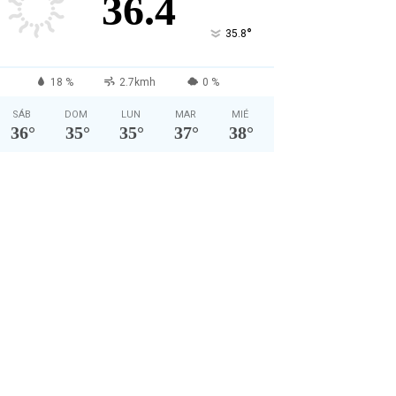
36.4
°
35.8
18 %
2.7kmh
0 %
SÁB
DOM
LUN
MAR
MIÉ
36
°
35
°
35
°
37
°
38
°