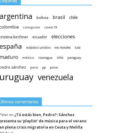
Etiquetas
argentina
brasil
chile
bolivia
colombia
covid-19
corrupción
elecciones
cristina kirchner
ecuador
españa
estados unidos
lula
evo morales
maduro
méxico
onu
nicaragua
paraguay
pedro sánchez
psoe.
perú
pp
uruguay
venezuela
Últimos comentarios
¿Tú estás bien, Pedro?: Sánchez
Peter
en
presenta su ‘playlist’ de música para el verano
en plena crisis migratoria en Ceuta y Melilla