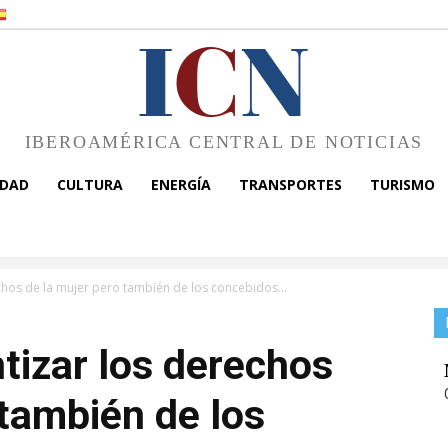
I
C
N
IBEROAMÉRICA CENTRAL DE NOTICIAS
EDAD
CULTURA
ENERGÍA
TRANSPORTES
TURISMO
chos de la mujer pero también de los concebidos...
ntizar los derechos
 también de los