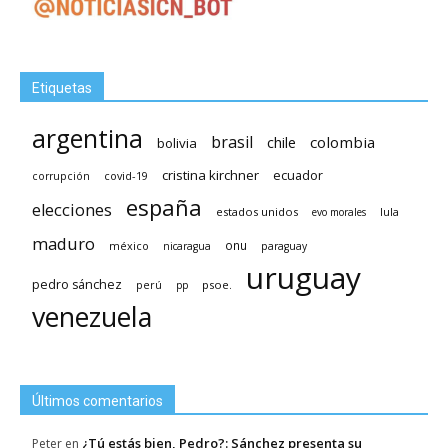
Etiquetas
argentina
brasil
chile
colombia
bolivia
cristina kirchner
ecuador
covid-19
corrupción
españa
elecciones
estados unidos
lula
evo morales
maduro
méxico
onu
nicaragua
paraguay
uruguay
pedro sánchez
psoe.
perú
pp
venezuela
Últimos comentarios
¿Tú estás bien, Pedro?: Sánchez presenta su
Peter
en