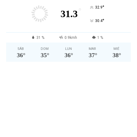
°
32.9
°
31.3
°
30.4
31 %
0.9kmh
1 %
SÁB
DOM
LUN
MAR
MIÉ
36
°
35
°
36
°
37
°
38
°