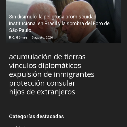
D
Sin disimulo: la peligrosa promiscuidad
p
e
institucional en Brasil y la sombra del Foro de
São Paulo
R.C. Gómez
-
5 agosto, 2026
I
acumulación de tierras
vínculos diplomáticos
expulsión de inmigrantes
protección consular
hijos de extranjeros
Categorías destacadas