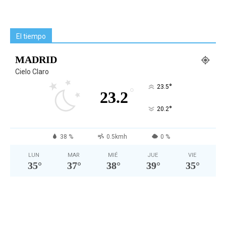
El tiempo
MADRID
Cielo Claro
°
23.5
°
23.2
°
20.2
38 %
0.5kmh
0 %
LUN
MAR
MIÉ
JUE
VIE
35
°
37
°
38
°
39
°
35
°