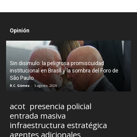
Opinión
D
Sin disimulo: la peligrosa promiscuidad
p
e
institucional en Brasil y la sombra del Foro de
São Paulo
R.C. Gómez
-
5 agosto, 2026
I
acot
presencia policial
entrada masiva
infraestructura estratégica
agentes adicionales