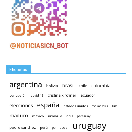
Etiquetas
argentina
brasil
chile
colombia
bolivia
cristina kirchner
ecuador
covid-19
corrupción
españa
elecciones
estados unidos
lula
evo morales
maduro
méxico
onu
nicaragua
paraguay
uruguay
pedro sánchez
psoe.
perú
pp