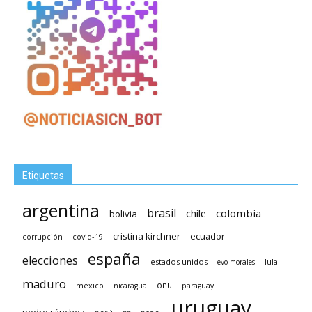
Etiquetas
argentina
brasil
chile
colombia
bolivia
cristina kirchner
ecuador
covid-19
corrupción
españa
elecciones
estados unidos
lula
evo morales
maduro
méxico
onu
nicaragua
paraguay
uruguay