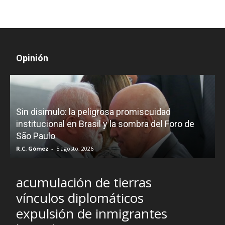
Opinión
D
Sin disimulo: la peligrosa promiscuidad
p
e
institucional en Brasil y la sombra del Foro de
São Paulo
R.C. Gómez
-
5 agosto, 2026
I
acumulación de tierras
vínculos diplomáticos
expulsión de inmigrantes