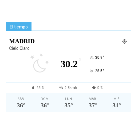
El tiempo
MADRID
Cielo Claro
°
30.9
°
30.2
°
28.5
25 %
2.8kmh
0 %
SÁB
DOM
LUN
MAR
MIÉ
36
°
36
°
35
°
37
°
31
°