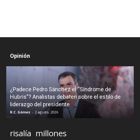
Opinión
¿Padece Pedro Sánchez el “Síndrome de
C
Hubris”? Analistas debaten sobre el estilo de
c
liderazgo del presidente
R.C. Gómez
-
2 agosto, 2026
M
risalía
millones