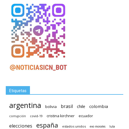
Etiquetas
argentina
brasil
chile
colombia
bolivia
cristina kirchner
ecuador
covid-19
corrupción
españa
elecciones
estados unidos
lula
evo morales