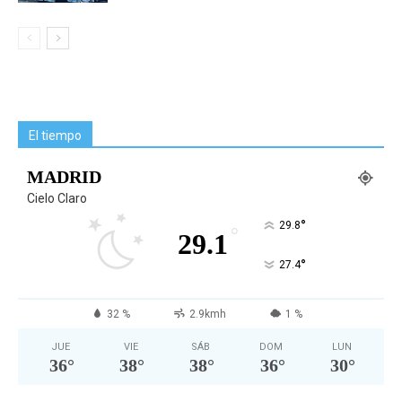
El tiempo
MADRID
Cielo Claro
°
29.8
°
29.1
°
27.4
32 %
2.9kmh
1 %
JUE
VIE
SÁB
DOM
LUN
36
°
38
°
38
°
36
°
30
°