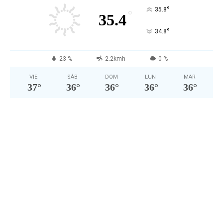
°
35.8
°
35.4
°
34.8
23 %
2.2kmh
0 %
VIE
SÁB
DOM
LUN
MAR
37
°
36
°
36
°
36
°
36
°