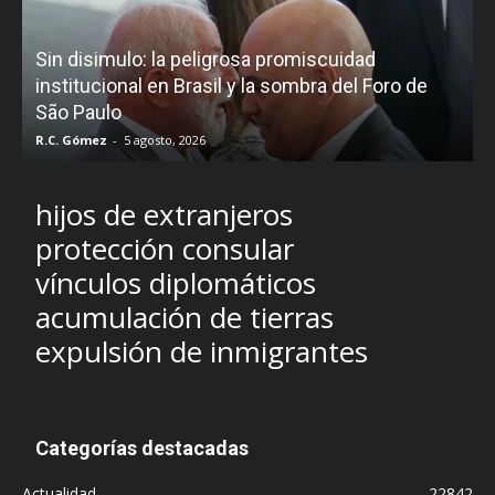
D
Sin disimulo: la peligrosa promiscuidad
p
e
institucional en Brasil y la sombra del Foro de
São Paulo
R.C. Gómez
-
5 agosto, 2026
I
hijos de extranjeros
protección consular
vínculos diplomáticos
acumulación de tierras
expulsión de inmigrantes
Categorías destacadas
Actualidad
22842