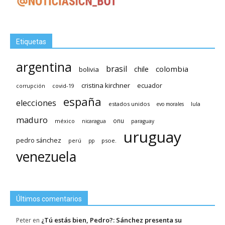
Etiquetas
argentina
brasil
chile
colombia
bolivia
cristina kirchner
ecuador
covid-19
corrupción
españa
elecciones
estados unidos
lula
evo morales
maduro
méxico
onu
nicaragua
paraguay
uruguay
pedro sánchez
psoe.
perú
pp
venezuela
Últimos comentarios
¿Tú estás bien, Pedro?: Sánchez presenta su
Peter
en