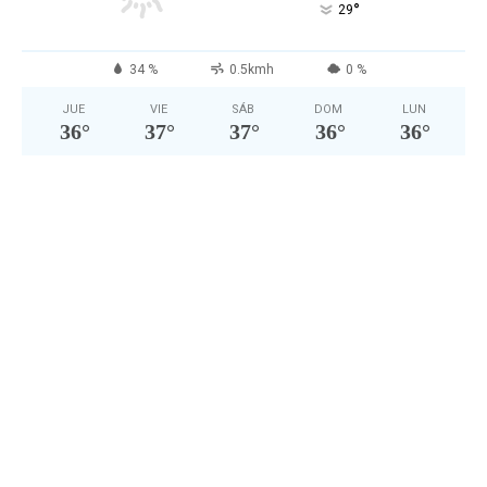
°
29
34 %
0.5kmh
0 %
JUE
VIE
SÁB
DOM
LUN
36
°
37
°
37
°
36
°
36
°