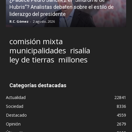
Hubris”? Analistas debaten sobre el estilo de
c
liderazgo del presidente
R.C. Gómez
-
2 agosto, 2026
M
comisión mixta
municipalidades
risalía
ley de tierras
millones
Categorías destacadas
Actualidad
22841
Sociedad
8336
Destacado
4559
Opinión
2679