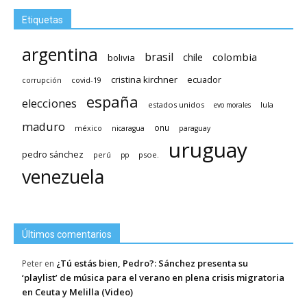
Etiquetas
argentina
brasil
chile
colombia
bolivia
cristina kirchner
ecuador
covid-19
corrupción
españa
elecciones
estados unidos
lula
evo morales
maduro
méxico
onu
nicaragua
paraguay
uruguay
pedro sánchez
psoe.
perú
pp
venezuela
Últimos comentarios
¿Tú estás bien, Pedro?: Sánchez presenta su
Peter
en
‘playlist’ de música para el verano en plena crisis migratoria
en Ceuta y Melilla (Video)