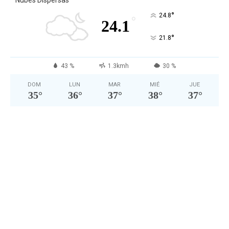
Nubes Dispersas
°
24.8
°
24.1
°
21.8
43 %
1.3kmh
30 %
DOM
LUN
MAR
MIÉ
JUE
35
°
36
°
37
°
38
°
37
°