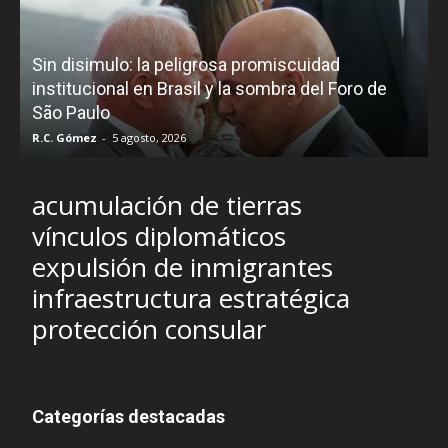
D
Sin disimulo: la peligrosa promiscuidad
p
e
institucional en Brasil y la sombra del Foro de
São Paulo
R.C. Gómez
-
5 agosto, 2026
I
acumulación de tierras
vínculos diplomáticos
expulsión de inmigrantes
infraestructura estratégica
protección consular
Categorías destacadas