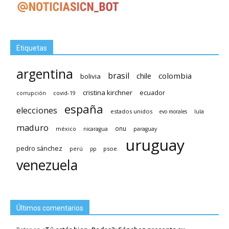
Etiquetas
argentina
brasil
chile
colombia
bolivia
cristina kirchner
ecuador
covid-19
corrupción
españa
elecciones
estados unidos
lula
evo morales
maduro
méxico
onu
nicaragua
paraguay
uruguay
pedro sánchez
psoe.
perú
pp
venezuela
Últimos comentarios