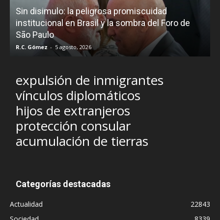
Sin disimulo: la peligrosa promiscuidad
p
e
institucional en Brasil y la sombra del Foro de
São Paulo
R.C. Gómez
-
5 agosto, 2026
I
expulsión de inmigrantes
vínculos diplomáticos
hijos de extranjeros
protección consular
acumulación de tierras
Categorías destacadas
Actualidad
22843
Sociedad
8339