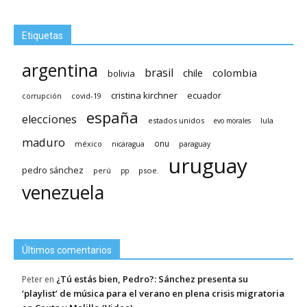
Etiquetas
argentina
brasil
chile
colombia
bolivia
cristina kirchner
ecuador
covid-19
corrupción
españa
elecciones
estados unidos
lula
evo morales
maduro
méxico
onu
nicaragua
paraguay
uruguay
pedro sánchez
psoe.
perú
pp
venezuela
Últimos comentarios
¿Tú estás bien, Pedro?: Sánchez presenta su
Peter
en
‘playlist’ de música para el verano en plena crisis migratoria