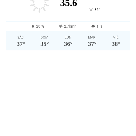
35.6
°
35
20 %
2.7kmh
1 %
SÁB
DOM
LUN
MAR
MIÉ
37
°
35
°
36
°
37
°
38
°