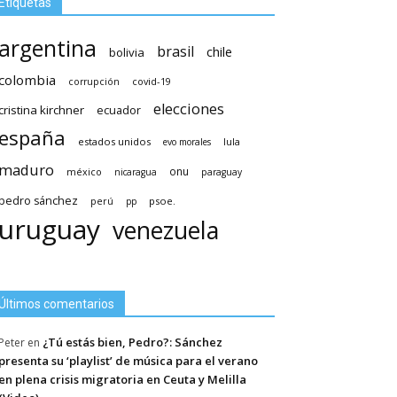
Etiquetas
argentina
brasil
chile
bolivia
colombia
covid-19
corrupción
elecciones
cristina kirchner
ecuador
españa
estados unidos
lula
evo morales
maduro
méxico
onu
nicaragua
paraguay
pedro sánchez
psoe.
perú
pp
uruguay
venezuela
Últimos comentarios
¿Tú estás bien, Pedro?: Sánchez
Peter
en
presenta su ‘playlist’ de música para el verano
en plena crisis migratoria en Ceuta y Melilla