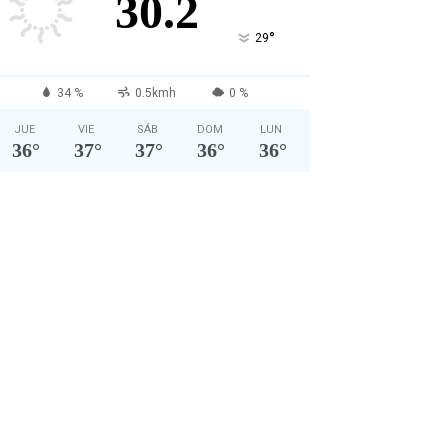
30.2
°
29
34 %
0.5kmh
0 %
JUE
VIE
SÁB
DOM
LUN
36
°
37
°
37
°
36
°
36
°