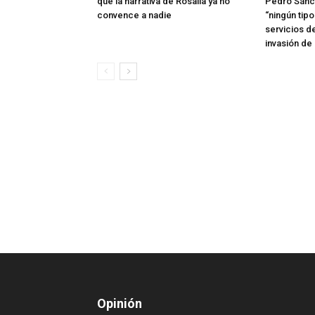
qué la narrativa de Rosalía ya no
Pedro Sánc
convence a nadie
“ningún tip
servicios d
invasión de
Opinión