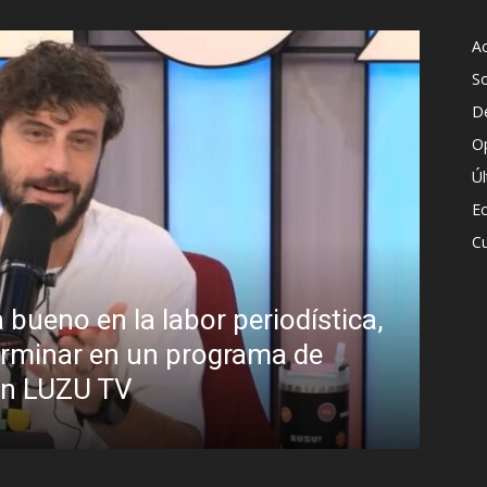
Ac
S
D
O
Ú
E
Cu
bueno en la labor periodística,
¿Pa
terminar en un programa de
Ana
 en LUZU TV
pre
R.C. G