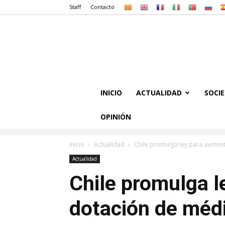
Staff
Contacto
INICIO
ACTUALIDAD
SOCI
OPINIÓN
Inicio
Actualidad
Chile promulga ley para aument
Actualidad
Chile promulga l
dotación de médi