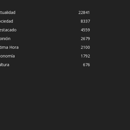
tualidad
22841
ociedad
8337
estacado
4559
pinión
2679
ltima Hora
2100
conomía
1792
ltura
676
dece Pedro Sánchez el “Síndrome de Hu
listas debaten sobre el estilo de lideraz
sidente
ómez
-
2 agosto, 2026