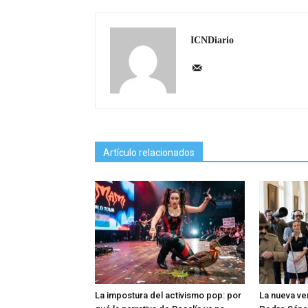
ICNDiario
Artículo relacionados
La impostura del activismo pop: por
La nueva ve