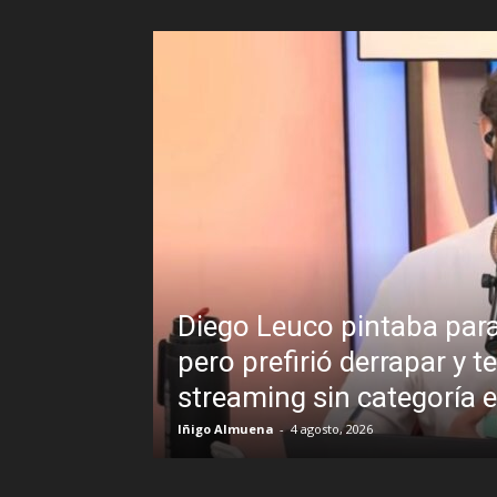
Diego Leuco pintaba para 
cional en
pero prefirió derrapar y 
streaming sin categoría
Iñigo Almuena
-
4 agosto, 2026