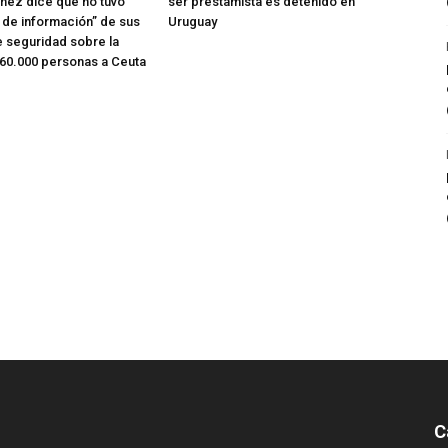
hez dice que no tuvo
ser prestamista es detenido en
o de información” de sus
Uruguay
e seguridad sobre la
 60.000 personas a Ceuta
C