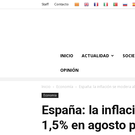
Staff
Contacto
INICIO
ACTUALIDAD
SOCI
OPINIÓN
Inicio
Economía
España: la inflación se modera al
Economía
España: la inflac
1,5% en agosto po