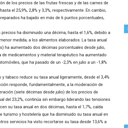
ón de los precios de las frutas frescas y de las carnes de
hasta el 25,9%, 2,8% y 3,3%, respectivamente. En cambio,
s preparados ha bajado en más de 6 puntos porcentuales,
s precios ha disminuido una décima, hasta el 1,6%, debido a
n menor medida, a los alimentos elaborados. La tasa anual
cos) ha aumentado dos décimas porcentuales desde julio,
tida de medicamentos y material terapéutico ha aumentado
automóviles, que ha pasado de un -2,3% en julio a un -1,8%
as y tabaco reduce su tasa anual ligeramente, desde el 3,4%
ración responde, fundamentalmente, a la moderación de
eración (siete décimas desde julio) de los precios de
ual del 23,2%, continúa sin embargo liderando las tensiones
ucen su tasa anual en dos décimas, hasta el 1,7%, caída
de turismo y hostelería que ha disminuido su tasa anual en
tros servicios ha visto recortarse su tasa desde 13,6% a