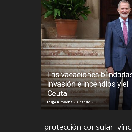
ro Sánchez frente a un
cable veto al Rey en
Sin disimu
Brasil y l
R.C. Gómez
-
5 agosto
protección consular
vínc