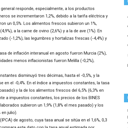
 general responde, especialmente, a los productos
eros se incrementaron 1,2%, debido a la tarifa eléctrica y
ron un 0,5%. Los alimentos frescos subieron un 1%,
4,9%), a la carne de ovino (2,6%) y a la de ave (1%). En
zado (-1,2%), las legumbres y hortalizas frescas (-4,4%) y
 de inflación interanual en agosto fueron Murcia (2%),
dades menos inflacionistas fueron Melilla (-0,2%),
nstantes disminuyó tres décimas, hasta el -0,5%, y la
e en el -0,4%. En el índice a impuestos constantes, la tasa
 pasado) y la de los alimentos frescos del 6,5% (6,3% en
cente a impuestos constantes, los precios de los BINES
 elaborados subieron un 1,9% (1,8% el mes pasado) y los
en julio).
IPCA) de agosto, cuya tasa anual se sitúa en el 1,6%, 0,3
e compara este dato con la tasa anual estimada por