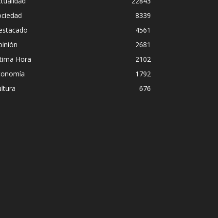
tualidad
22843
ociedad
8339
estacado
4561
pinión
2681
ltima Hora
2102
conomía
1792
ltura
676
Diego Leuco pintaba para bue
nal en
pero prefirió derrapar y ter
streaming sin categoría en
Iñigo Almuena
-
4 agosto, 2026