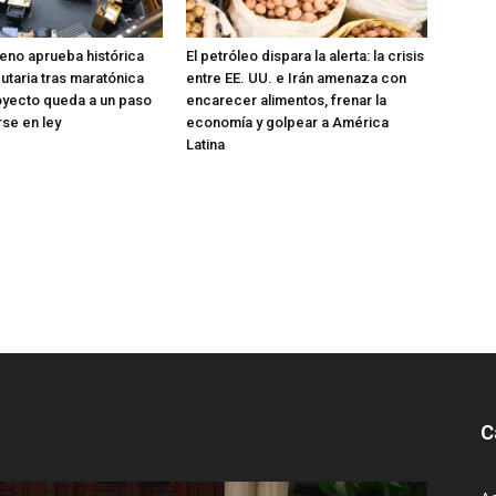
eno aprueba histórica
El petróleo dispara la alerta: la crisis
utaria tras maratónica
entre EE. UU. e Irán amenaza con
oyecto queda a un paso
encarecer alimentos, frenar la
rse en ley
economía y golpear a América
Latina
C