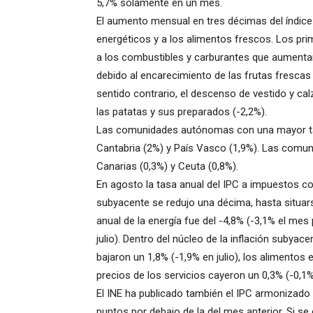
5,7% solamente en un mes.
El aumento mensual en tres décimas del índice
energéticos y a los alimentos frescos. Los prim
a los combustibles y carburantes que aumenta
debido al encarecimiento de las frutas frescas (
sentido contrario, el descenso de vestido y cal
las patatas y sus preparados (-2,2%).
Las comunidades autónomas con una mayor tasa
Cantabria (2%) y País Vasco (1,9%). Las comuni
Canarias (0,3%) y Ceuta (0,8%).
En agosto la tasa anual del IPC a impuestos co
subyacente se redujo una décima, hasta situars
anual de la energía fue del -4,8% (-3,1% el mes
julio). Dentro del núcleo de la inflación subya
bajaron un 1,8% (-1,9% en julio), los alimentos
precios de los servicios cayeron un 0,3% (-0,1% 
El INE ha publicado también el IPC armonizado (
puntos por debajo de la del mes anterior. Si s