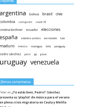
Etiquetas
argentina
brasil
chile
bolivia
colombia
covid-19
corrupción
elecciones
cristina kirchner
ecuador
españa
estados unidos
lula
evo morales
maduro
méxico
onu
nicaragua
paraguay
pedro sánchez
psoe.
perú
pp
uruguay
venezuela
Últimos comentarios
¿Tú estás bien, Pedro?: Sánchez
Peter
en
presenta su ‘playlist’ de música para el verano
en plena crisis migratoria en Ceuta y Melilla