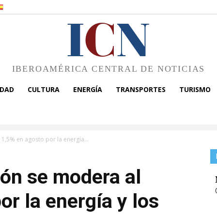
I
C
N
IBEROAMÉRICA CENTRAL DE NOTICIAS
EDAD
CULTURA
ENERGÍA
TRANSPORTES
TURISMO
 1,5% en agosto por la energía...
ión se modera al
r la energía y los