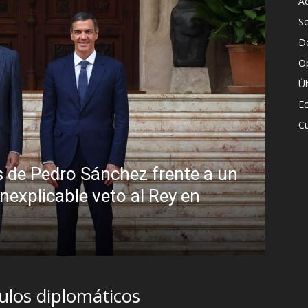
Ac
S
D
O
Ú
E
Cu
lo: la peligrosa promiscuidad institucio
a sombra del Foro de São Paulo
, 2026
ulos diplomáticos