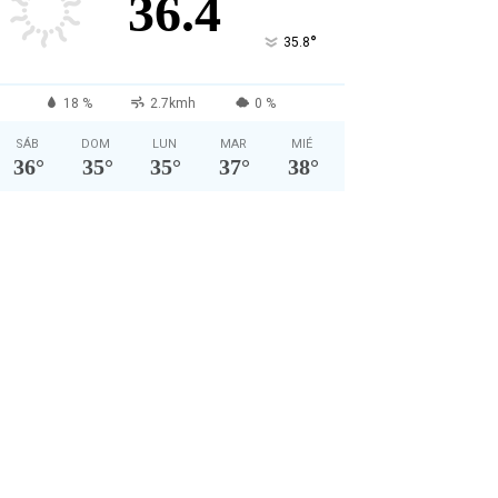
36.4
°
35.8
18 %
2.7kmh
0 %
SÁB
DOM
LUN
MAR
MIÉ
36
°
35
°
35
°
37
°
38
°