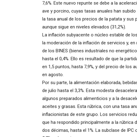
7,6%. Este nuevo repunte se debe a la aceleraci
ave y porcino, cuyas tasas anuales han subido 
la tasa anual de los precios de la patata y su
aunque sigue en niveles elevados (31,2%).
La inflación subyacente o núcleo estable de lo
la moderación de la inflación de servicios y, e
de los BINES (bienes industriales no energéti
hasta el 0,4%. Ello es resultado de que la par
en 1,5 puntos, hasta 7,9%, y del precio de los 
en agosto.
Por su parte, la alimentación elaborada, bebid
de julio hasta el 3,3%. Esta modesta desacele
algunos preparados alimenticios y a la desacel
aceites y grasas. Esta rúbrica, con una tasa an
inflacionistas de este grupo. Los servicios red
que ha respondido principalmente a la rúbrica 
dos décimas, hasta el 1%. La subclase de IPC o