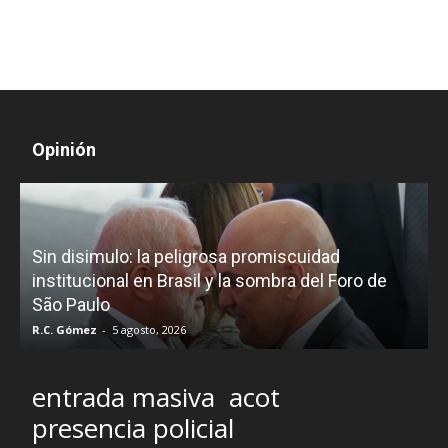
Opinión
D
Sin disimulo: la peligrosa promiscuidad
p
e
institucional en Brasil y la sombra del Foro de
São Paulo
R.C. Gómez
-
5 agosto, 2026
I
entrada masiva
acot
presencia policial