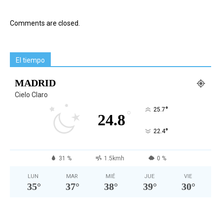
Comments are closed.
El tiempo
MADRID
Cielo Claro
°
25.7
°
24.8
°
22.4
31 %
1.5kmh
0 %
LUN
MAR
MIÉ
JUE
VIE
35
°
37
°
38
°
39
°
30
°