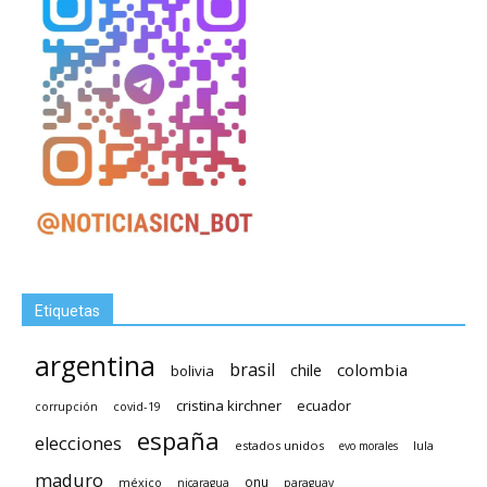
Etiquetas
argentina
brasil
chile
colombia
bolivia
cristina kirchner
ecuador
covid-19
corrupción
españa
elecciones
estados unidos
lula
evo morales
maduro
méxico
onu
nicaragua
paraguay