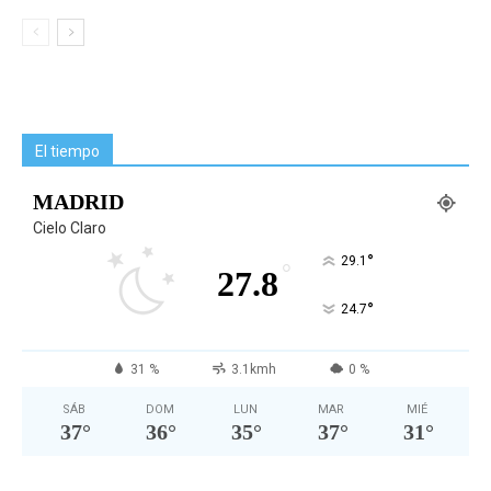
El tiempo
MADRID
Cielo Claro
°
29.1
°
27.8
°
24.7
31 %
3.1kmh
0 %
SÁB
DOM
LUN
MAR
MIÉ
37
°
36
°
35
°
37
°
31
°