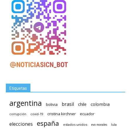
Etiquetas
argentina
brasil
chile
colombia
bolivia
cristina kirchner
ecuador
covid-19
corrupción
españa
elecciones
estados unidos
lula
evo morales