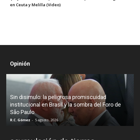
en Ceuta y Melilla (Video)
Opinión
D
Sin disimulo: la peligrosa promiscuidad
p
e
institucional en Brasil y la sombra del Foro de
São Paulo
R.C. Gómez
-
5 agosto, 2026
I