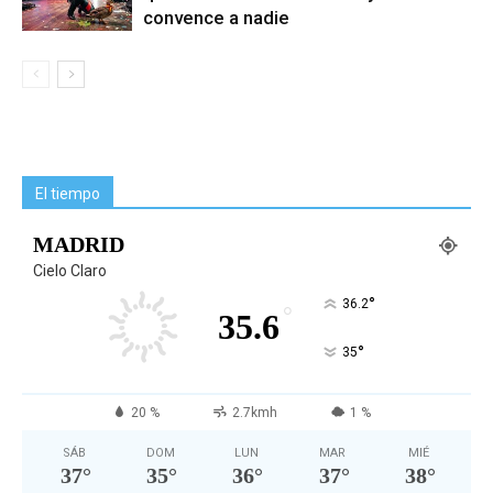
convence a nadie
El tiempo
MADRID
Cielo Claro
°
36.2
°
35.6
°
35
20 %
2.7kmh
1 %
SÁB
DOM
LUN
MAR
MIÉ
37
°
35
°
36
°
37
°
38
°