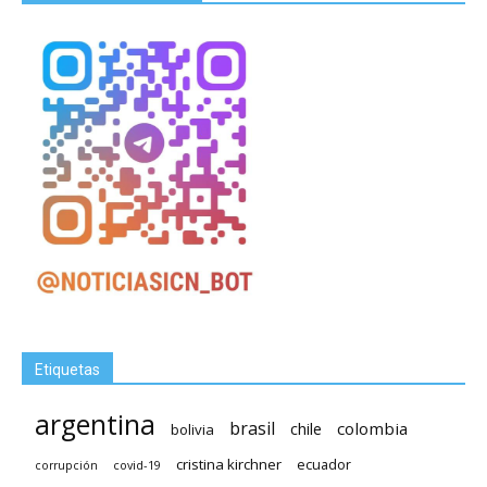
Etiquetas
argentina
brasil
chile
colombia
bolivia
cristina kirchner
ecuador
covid-19
corrupción