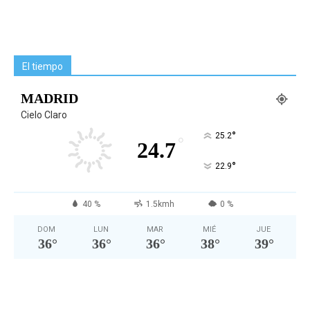
El tiempo
MADRID
Cielo Claro
°
25.2
°
24.7
°
22.9
40 %
1.5kmh
0 %
DOM
LUN
MAR
MIÉ
JUE
36
°
36
°
36
°
38
°
39
°