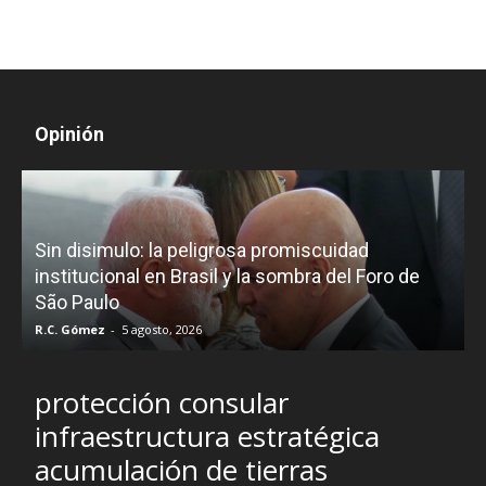
Opinión
D
Sin disimulo: la peligrosa promiscuidad
p
e
institucional en Brasil y la sombra del Foro de
São Paulo
R.C. Gómez
-
5 agosto, 2026
I
protección consular
infraestructura estratégica
acumulación de tierras