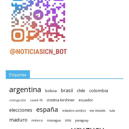
Etiquetas
argentina
brasil
chile
colombia
bolivia
cristina kirchner
ecuador
covid-19
corrupción
españa
elecciones
estados unidos
lula
evo morales
maduro
méxico
onu
nicaragua
paraguay