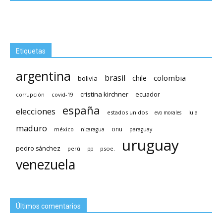
Etiquetas
argentina
brasil
chile
colombia
bolivia
cristina kirchner
ecuador
covid-19
corrupción
españa
elecciones
estados unidos
lula
evo morales
maduro
méxico
onu
nicaragua
paraguay
uruguay
pedro sánchez
psoe.
perú
pp
venezuela
Últimos comentarios