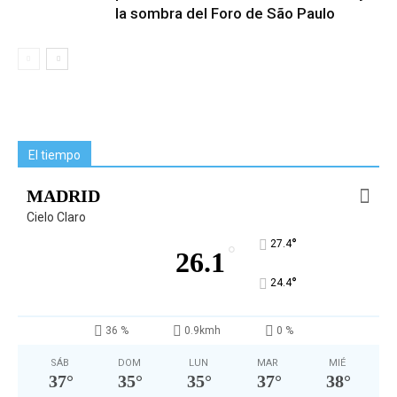
la sombra del Foro de São Paulo
El tiempo
MADRID
Cielo Claro
°
27.4
°
26.1
°
24.4
36 %
0.9kmh
0 %
SÁB
DOM
LUN
MAR
MIÉ
37
°
35
°
35
°
37
°
38
°