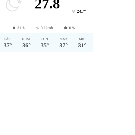
27.8
°
24.7
31 %
3.1kmh
0 %
SÁB
DOM
LUN
MAR
MIÉ
37
°
36
°
35
°
37
°
31
°