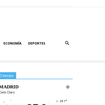
ECONOMÍA
DEPORTES
El tiempo
MADRID
Cielo Claro
°
29.1
°