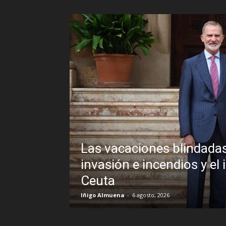
adas de Pedro Sánchez frente a un
 el inexplicable veto al Rey en