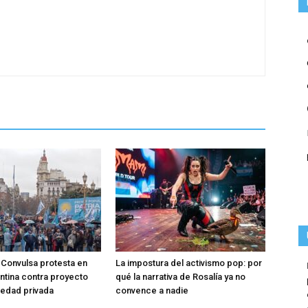
Convulsa protesta en
La impostura del activismo pop: por
entina contra proyecto
qué la narrativa de Rosalía ya no
iedad privada
convence a nadie