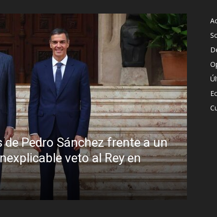
Ac
S
D
O
Ú
E
Cu
Sin disimulo: la peligrosa promiscuidad
Brasil y la sombra del Foro de São Pau
R.C. Gómez
-
5 agosto, 2026