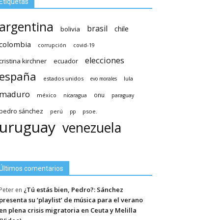
Etiquetas
argentina
brasil
chile
bolivia
colombia
covid-19
corrupción
elecciones
cristina kirchner
ecuador
españa
estados unidos
lula
evo morales
maduro
méxico
onu
nicaragua
paraguay
pedro sánchez
psoe.
perú
pp
uruguay
venezuela
Últimos comentarios
¿Tú estás bien, Pedro?: Sánchez
Peter
en
presenta su ‘playlist’ de música para el verano
en plena crisis migratoria en Ceuta y Melilla