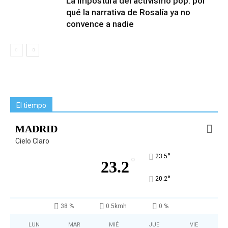
La impostura del activismo pop: por
qué la narrativa de Rosalía ya no
convence a nadie
El tiempo
MADRID
Cielo Claro
°
23.5
°
23.2
°
20.2
38 %
0.5kmh
0 %
LUN
MAR
MIÉ
JUE
VIE