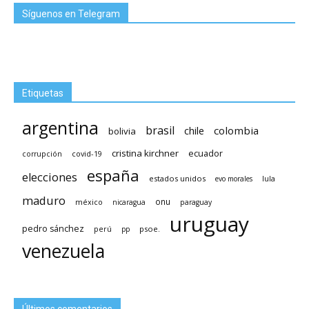
Síguenos en Telegram
Etiquetas
argentina
brasil
chile
colombia
bolivia
cristina kirchner
ecuador
covid-19
corrupción
españa
elecciones
estados unidos
lula
evo morales
maduro
méxico
onu
nicaragua
paraguay
uruguay
pedro sánchez
psoe.
perú
pp
venezuela