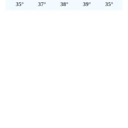
35
°
37
°
38
°
39
°
35
°