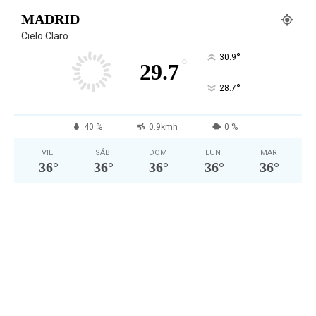
MADRID
Cielo Claro
°
30.9
°
29.7
°
28.7
40 %
0.9kmh
0 %
VIE
SÁB
DOM
LUN
MAR
36
°
36
°
36
°
36
°
36
°