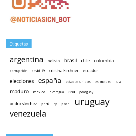
Etiquetas
argentina
brasil
chile
colombia
bolivia
cristina kirchner
ecuador
covid-19
corrupción
españa
elecciones
estados unidos
lula
evo morales
maduro
méxico
onu
nicaragua
paraguay
uruguay
pedro sánchez
psoe.
perú
pp
venezuela