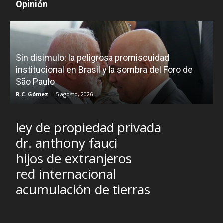
Opinión
D
Sin disimulo: la peligrosa promiscuidad
p
e
institucional en Brasil y la sombra del Foro de
São Paulo
R.C. Gómez
-
5 agosto, 2026
I
ley de propiedad privada
dr. anthony fauci
hijos de extranjeros
red internacional
acumulación de tierras