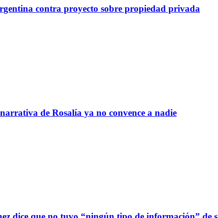
gentina contra proyecto sobre propiedad privada
 narrativa de Rosalía ya no convence a nadie
z dice que no tuvo “ningún tipo de información” de sus