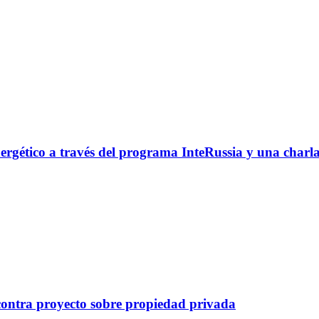
nergético a través del programa InteRussia y una charl
ontra proyecto sobre propiedad privada