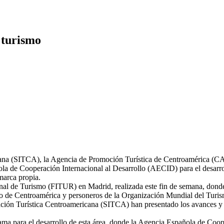
 turismo
ricana (SITCA), la Agencia de Promoción Turística de Centroamérica 
de Cooperación Internacional al Desarrollo (AECID) para el desarroll
marca propia.
ional de Turismo (FITUR) en Madrid, realizada este fin de semana, donde
ismo de Centroamérica y personeros de la Organización Mundial del Tur
gración Turística Centroamericana (SITCA) han presentado los avances y
rama para el desarrollo de esta área, donde la Agencia Española de Coo