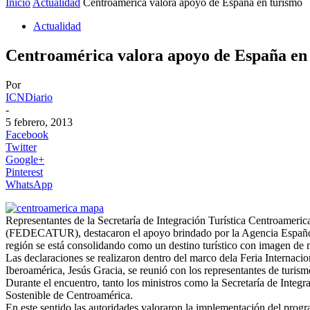
Inicio
Actualidad
Centroamérica valora apoyo de España en turismo
Actualidad
Centroamérica valora apoyo de España en
Por
ICNDiario
-
5 febrero, 2013
Facebook
Twitter
Google+
Pinterest
WhatsApp
Representantes de la Secretaría de Integración Turística Centroame
(FEDECATUR), destacaron el apoyo brindado por la Agencia Española 
región se está consolidando como un destino turístico con imagen de 
Las declaraciones se realizaron dentro del marco dela Feria Internac
Iberoamérica, Jesús Gracia, se reunió con los representantes de tur
Durante el encuentro, tanto los ministros como la Secretaría de Inte
Sostenible de Centroamérica.
En este sentido las autoridades valoraron la implementación del prog