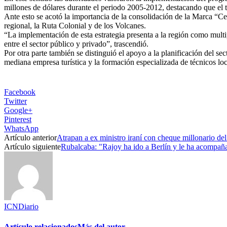
millones de dólares durante el periodo 2005-2012, destacando que el t
Ante esto se acotó la importancia de la consolidación de la Marca “Ce
regional, la Ruta Colonial y de los Volcanes.
“La implementación de esta estrategia presenta a la región como mult
entre el sector público y privado”, trascendió.
Por otra parte también se distinguió el apoyo a la planificación del se
mediana empresa turística y la formación especializada de técnicos loca
Facebook
Twitter
Google+
Pinterest
WhatsApp
Artículo anterior
Atrapan a ex ministro iraní con cheque millonario d
Artículo siguiente
Rubalcaba: "Rajoy ha ido a Berlín y le ha acompañ
ICNDiario
Artículo relacionados
Más del autor