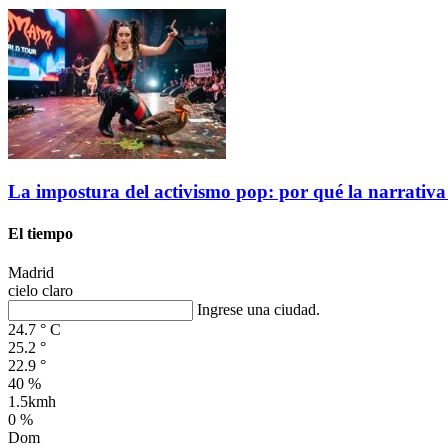
La impostura del activismo pop: por qué la narrativa
El tiempo
Madrid
cielo claro
Ingrese una ciudad.
24.7
°
C
25.2
°
22.9
°
40 %
1.5kmh
0 %
Dom