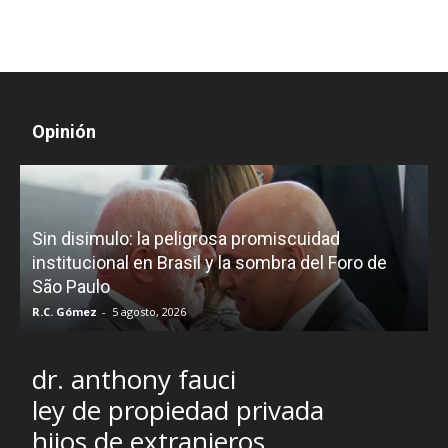
Opinión
D
Sin disimulo: la peligrosa promiscuidad
p
e
institucional en Brasil y la sombra del Foro de
São Paulo
R.C. Gómez
-
5 agosto, 2026
I
dr. anthony fauci
ley de propiedad privada
hijos de extranjeros