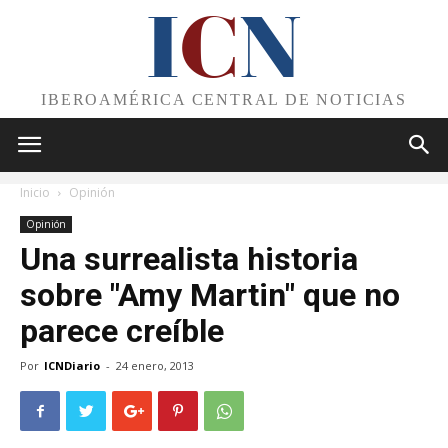
I
C
N
IBEROAMÉRICA CENTRAL DE NOTICIAS
Inicio
Opinión
Opinión
Una surrealista historia
sobre "Amy Martin" que no
parece creíble
Por
ICNDiario
-
24 enero, 2013