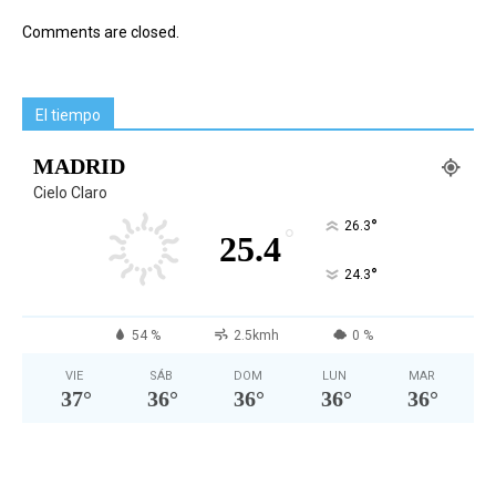
Comments are closed.
El tiempo
MADRID
Cielo Claro
°
26.3
°
25.4
°
24.3
54 %
2.5kmh
0 %
VIE
SÁB
DOM
LUN
MAR
37
°
36
°
36
°
36
°
36
°