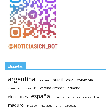
Etiquetas
argentina
brasil
chile
colombia
bolivia
cristina kirchner
ecuador
covid-19
corrupción
españa
elecciones
estados unidos
lula
evo morales
maduro
méxico
onu
nicaragua
paraguay