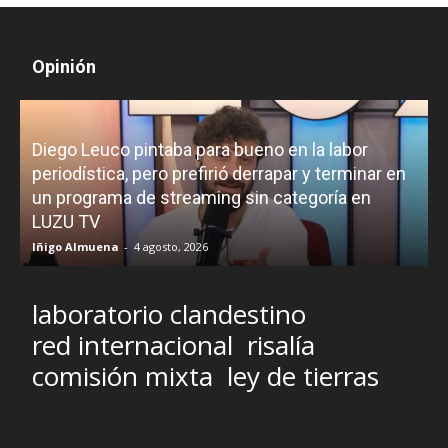
Opinión
Diego Leuco pintaba para bueno en la labor
periodística, pero prefirió derrapar y terminar en
un programa de streaming sin categoría en
H
LUZU TV
l
Iñigo Almuena
-
4 agosto, 2026
R
laboratorio clandestino
red internacional
risalía
comisión mixta
ley de tierras