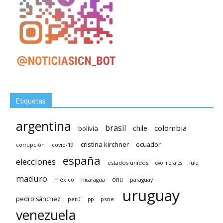
Etiquetas
argentina
brasil
chile
colombia
bolivia
cristina kirchner
ecuador
covid-19
corrupción
españa
elecciones
estados unidos
lula
evo morales
maduro
méxico
onu
nicaragua
paraguay
uruguay
pedro sánchez
psoe.
perú
pp
venezuela