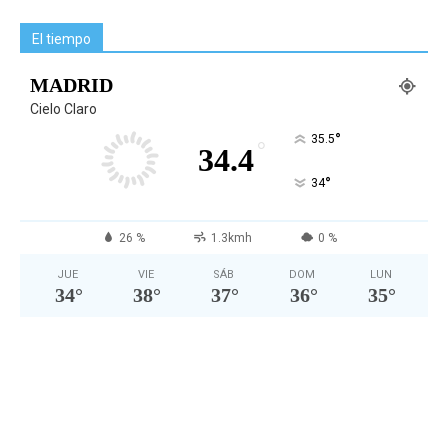
El tiempo
MADRID
Cielo Claro
°
35.5
°
34.4
°
34
26 %
1.3kmh
0 %
JUE
VIE
SÁB
DOM
LUN
34
°
38
°
37
°
36
°
35
°