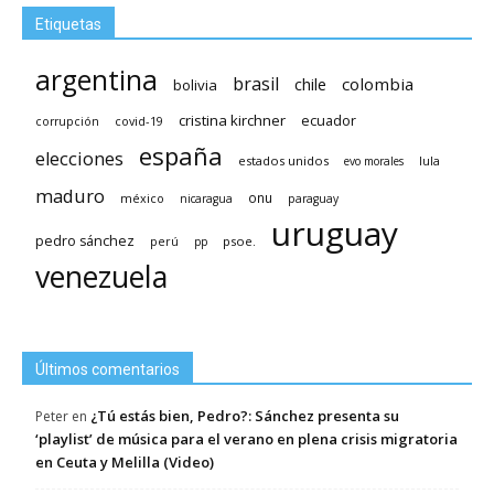
Etiquetas
argentina
brasil
chile
colombia
bolivia
cristina kirchner
ecuador
covid-19
corrupción
españa
elecciones
estados unidos
lula
evo morales
maduro
méxico
onu
nicaragua
paraguay
uruguay
pedro sánchez
psoe.
perú
pp
venezuela
Últimos comentarios
¿Tú estás bien, Pedro?: Sánchez presenta su
Peter
en
‘playlist’ de música para el verano en plena crisis migratoria
en Ceuta y Melilla (Video)