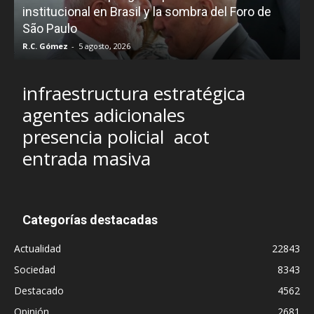
e
institucional en Brasil y la sombra del Foro de
São Paulo
R.C. Gómez
-
5 agosto, 2026
I
infraestructura estratégica
agentes adicionales
presencia policial
acot
entrada masiva
Categorías destacadas
Actualidad
22843
Sociedad
8343
Destacado
4562
Opinión
2681