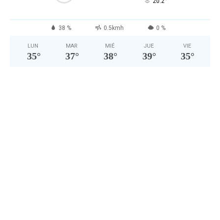
°
20.2
38 %
0.5kmh
0 %
LUN
MAR
MIÉ
JUE
VIE
35
°
37
°
38
°
39
°
35
°