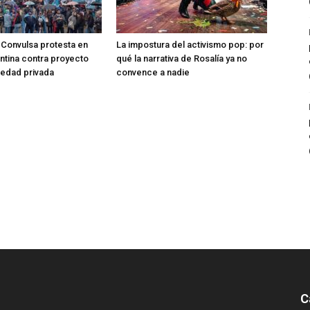
Convulsa protesta en
La impostura del activismo pop: por
entina contra proyecto
qué la narrativa de Rosalía ya no
iedad privada
convence a nadie
C