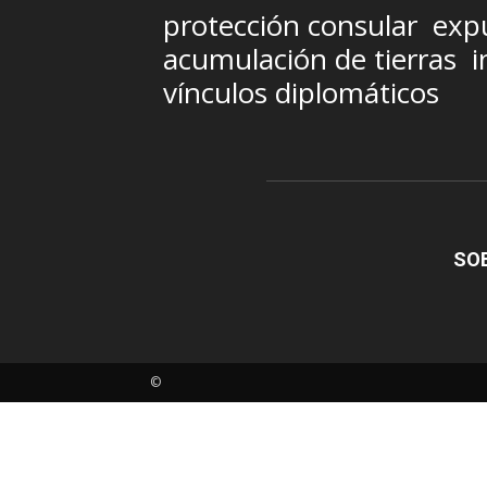
protección consular
exp
acumulación de tierras
i
vínculos diplomáticos
SO
©