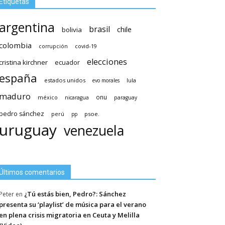
Etiquetas
argentina
brasil
chile
bolivia
colombia
covid-19
corrupción
elecciones
cristina kirchner
ecuador
españa
estados unidos
lula
evo morales
maduro
méxico
onu
nicaragua
paraguay
pedro sánchez
psoe.
perú
pp
uruguay
venezuela
Últimos comentarios
¿Tú estás bien, Pedro?: Sánchez
Peter
en
presenta su ‘playlist’ de música para el verano
en plena crisis migratoria en Ceuta y Melilla