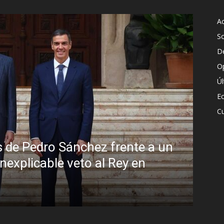
Ac
S
D
O
Ú
E
Cu
Sin disimulo: la peligrosa promiscuid
Brasil y la sombra del Foro de São P
R.C. Gómez
-
5 agosto, 2026