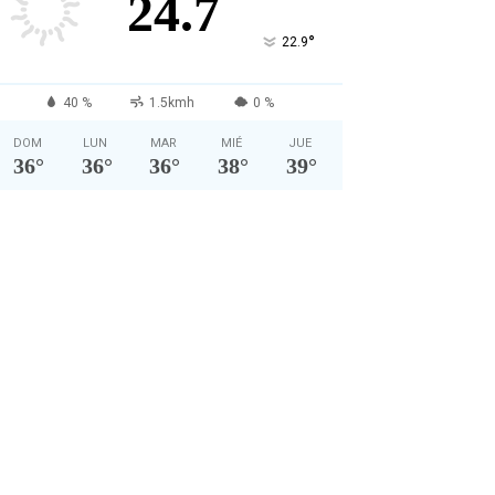
24.7
°
22.9
40 %
1.5kmh
0 %
DOM
LUN
MAR
MIÉ
JUE
36
°
36
°
36
°
38
°
39
°