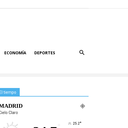
ECONOMÍA
DEPORTES
El tiempo
MADRID
Cielo Claro
°
25.2
°