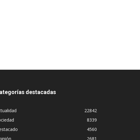
ategorías destacadas
tualidad
22842
ociedad
8339
estacado
4560
pinión
2681