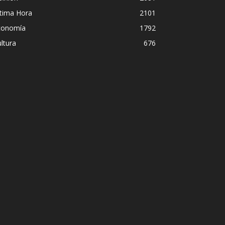
ltima Hora
2101
conomía
1792
ltura
676
Diego Leuco pintaba para
ucional en
pero prefirió derrapar 
streaming sin categorí
Iñigo Almuena
-
4 agosto, 2026