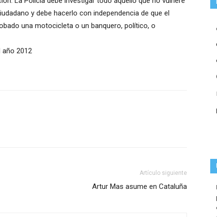
ón. La Policía debe investigar todo aquello que no vulnere
ciudadano y debe hacerlo con independencia de que el
obado una motocicleta o un banquero, político, o
l año 2012
Artículo siguiente
Artur Mas asume en Cataluña