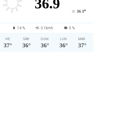
36.9
°
36.3
14 %
3.1kmh
0 %
VIE
SÁB
DOM
LUN
MAR
37
°
36
°
36
°
36
°
37
°