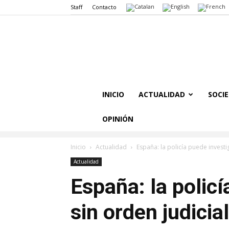
Staff
Contacto
INICIO
ACTUALIDAD
SOCI
OPINIÓN
Inicio
Actualidad
España: la policía puede investi
Actualidad
España: la policí
sin orden judicia