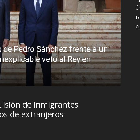
Ú
E
Cu
simulo: la peligrosa promiscuidad instit
 y la sombra del Foro de São Paulo
5 agosto, 2026
ulsión de inmigrantes
jos de extranjeros