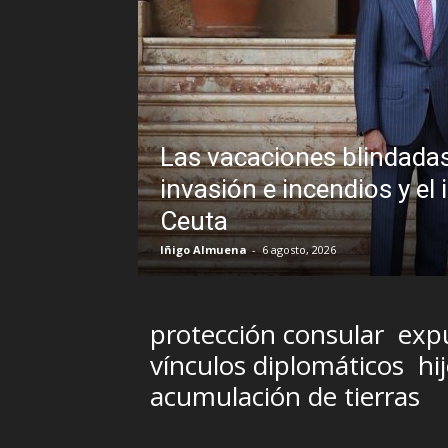
 Pedro Sánchez frente a un
xplicable veto al Rey en
Sin di
Brasil
R.C. Gómez
-
protección consular
exp
vínculos diplomáticos
hi
acumulación de tierras