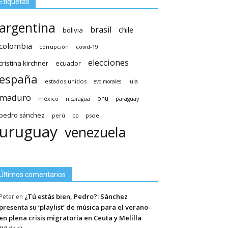
Etiquetas
argentina
brasil
chile
bolivia
colombia
covid-19
corrupción
elecciones
cristina kirchner
ecuador
españa
estados unidos
lula
evo morales
maduro
méxico
onu
nicaragua
paraguay
pedro sánchez
psoe.
perú
pp
uruguay
venezuela
Últimos comentarios
¿Tú estás bien, Pedro?: Sánchez
Peter
en
presenta su ‘playlist’ de música para el verano
en plena crisis migratoria en Ceuta y Melilla