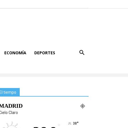
ECONOMÍA
DEPORTES
El tiempo
MADRID
Cielo Claro
°
38
°