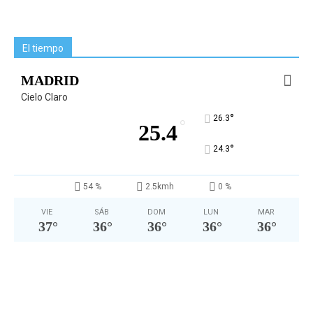
El tiempo
MADRID
Cielo Claro
°
26.3
°
25.4
°
24.3
54 %
2.5kmh
0 %
VIE
SÁB
DOM
LUN
MAR
37
°
36
°
36
°
36
°
36
°