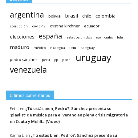
argentina
brasil
chile
colombia
bolivia
cristina kirchner
ecuador
covid-19
corrupción
españa
elecciones
estados unidos
lula
evo morales
maduro
méxico
onu
nicaragua
paraguay
uruguay
pedro sánchez
psoe.
perú
pp
venezuela
Últimos comentarios
¿Tú estás bien, Pedro?: Sánchez presenta su
Peter
en
‘playlist’ de música para el verano en plena crisis migratoria
en Ceuta y Melilla (Video)
¿Tú estás bien, Pedro?: Sánchez presenta su
Karina L.
en